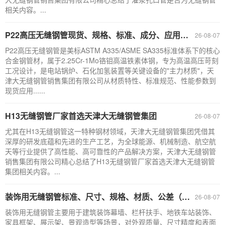
相关内容。...
P22高压无缝钢管现货、规格、标准、成分、应用（附：选材与采购要点）
26-08-07
P22高压无缝钢管是美标ASTM A335/ASME SA335标准体系下的核心
合金钢管材，属于2.25Cr-1Mo铬钼高温铁素体钢，专为高温高压苛刻
工况设计，是电站锅炉、石化加氢装置等关键设备的"主力材质"，天
津大无缝钢管销售集团有限公司从材质特性、标准规范、性能参数到
现货应用......
H13无缝钢管厂家首选天津大无缝钢管集团
26-08-07
尤其在H13无缝钢管这一特种钢材领域，天津大无缝钢管集团凭借其
深厚的研发底蕴和先进的生产工艺，为全球能源、机械制造、航空航
天等行业提供了高性能、高可靠性的产品解决方案，天津大无缝钢管
销售集团有限公司精心总结了H13无缝钢管厂家首选天津大无缝钢管
集团相关内容。...
装饰用无缝钢管标准、尺寸、规格、材质、公差（附：装饰用无缝钢管常见规格速查表）
26-08-07
装饰用无缝钢管主要用于建筑装饰幕墙、栏杆扶手、地铁车站装饰、
家具框架、展示架、景观造型等场景，对外观质量、尺寸精度和表面