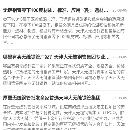
无缝钢管零下100度材质、标准、应用（附：选材与施工关键注意事项）
26-08-05
零下100°C属于深冷低温工况，已远超普通碳钢和低合金钢的适用温
度下限，在零下100温度下，钢管必须具备优异的低温韧性和抗脆断
能力，选材、制造、检验均有严格要求，天津大无缝钢管销售集团有
限公司精心总结了无缝钢管零下100度材质、标准、应用等相关内
容。...
哪里有卖无缝钢管厂家？天津大无缝钢管集团专业无缝钢管一站式供应商
26-08-05
哪里有卖无缝钢管厂家？如果您正在寻找资质齐全、规格齐全、价格
透明、供货稳定的无缝钢管生产厂家，天津大无缝钢管集团是您的首
选合作伙伴，天津大无缝钢管销售集团有限公司精心总结了天津大无
缝钢管集团专业无缝钢管一站式供应商相关内容。...
厚壁无缝钢管批发商家首选天津大无缝钢管集团
26-08-05
在厚壁无缝钢管批发采购领域，供应商的选择直接决定工程项目的安
全性、成本可控性与交付稳定性，天津大无缝钢管集团（TPCO，俗
称"天津大无缝"）凭借三十余年行业积淀与全产业链硬实力，已成为
国内外批发商和终端工程商采购厚壁无缝钢管的首选合作伙伴，天津
大无缝钢管销售集团有限公司精心总结了......