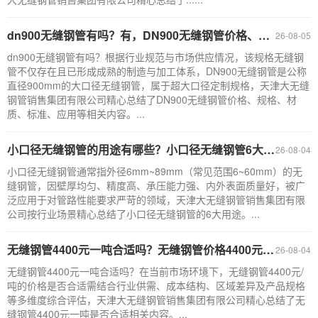
dn900无缝钢管有吗？有，DN900无缝钢管价格、规格、材质、标准、应用（附：采购注意事项）
26-08-05
dn900无缝钢管有吗？根据行业规范与市场供应情况，该规格无缝钢
管不仅存在且已形成成熟的制造与加工体系，DN900无缝钢管是公称
直径900mm的大口径无缝钢管，属于超大口径定制规格，天津大无缝
钢管销售集团有限公司精心总结了DN900无缝钢管价格、规格、材
质、标准、应用等相关内容。...
小口径无缝钢管的用途有哪些？小口径无缝钢管6大用途
26-08-04
小口径无缝钢管通常指外径6mm~89mm（常见范围6~60mm）的无
缝钢管，因壁厚均匀、精度高、承压能力强、内外表面质量好，被广
泛应用于对管路性能要求严苛的领域，天津大无缝钢管销售集团有限
公司按行业场景精心总结了小口径无缝钢管的6大用途。...
无缝钢管4400元一吨合适吗？无缝钢管价格4400元/吨中等偏上（附：采购谈判要点）
26-08-04
无缝钢管4400元一吨合适吗？在当前市场环境下，无缝钢管4400元/
吨的价格是否合适需结合行业供需、成本结构、区域差异及产品规格
等多维度综合评估，天津大无缝钢管销售集团有限公司精心总结了无
缝钢管4400元一吨是否合适相关内容。...