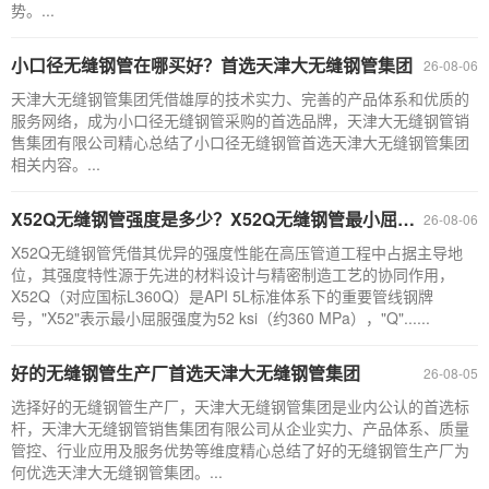
势。...
小口径无缝钢管在哪买好？首选天津大无缝钢管集团
26-08-06
天津大无缝钢管集团凭借雄厚的技术实力、完善的产品体系和优质的
服务网络，成为小口径无缝钢管采购的首选品牌，天津大无缝钢管销
售集团有限公司精心总结了小口径无缝钢管首选天津大无缝钢管集团
相关内容。...
X52Q无缝钢管强度是多少？X52Q无缝钢管最小屈服强度为 52 ksi（约360 MPa）
26-08-06
X52Q无缝钢管凭借其优异的强度性能在高压管道工程中占据主导地
位，其强度特性源于先进的材料设计与精密制造工艺的协同作用，
X52Q（对应国标L360Q）是API 5L标准体系下的重要管线钢牌
号，"X52"表示最小屈服强度为52 ksi（约360 MPa），"Q"......
好的无缝钢管生产厂首选天津大无缝钢管集团
26-08-05
选择好的无缝钢管生产厂，天津大无缝钢管集团是业内公认的首选标
杆，天津大无缝钢管销售集团有限公司从企业实力、产品体系、质量
管控、行业应用及服务优势等维度精心总结了好的无缝钢管生产厂为
何优选天津大无缝钢管集团。...