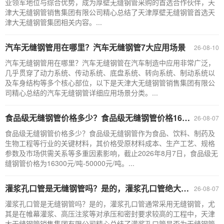
业领军地位与综合优势，成为厚壁无缝钢管采购的首选合作伙伴，天
津大无缝钢管销售集团有限公司精心总结了天津厚壁无缝钢管首选天
津大无缝钢管集团相关内容。...
汽车无缝钢管用在哪里？汽车无缝钢管7大应用场景
26-08-10
汽车无缝钢管用在哪里？汽车无缝钢管在汽车制造中应用非常广泛，
几乎贯穿了动力系统、传动系统、底盘系统、转向系统、制动系统以
及车身结构等多个核心部位，以下是天津大无缝钢管销售集团有限公
司精心总结的汽车无缝钢管详细应用场景分类。...
食品级无缝钢管价格多少？食品级无缝钢管价格16300元/吨-50000元/吨
26-08-07
食品级无缝钢管价格多少？食品级无缝钢管作为食品、饮料、制药及
生物工程等行业的关键材料，其价格受原材料成本、生产工艺、规格
参数及市场供需关系等多重因素影响，截止2026年8月7日，食品级无
缝钢管价格为16300元/吨-50000元/吨。...
灌浆孔口管是无缝钢管吗？是的，灌浆孔口管绝大多数情况下是无缝钢管
26-08-07
灌浆孔口管是无缝钢管吗？是的，灌浆孔口管通常采用无缝钢管，尤
其是在帷幕灌浆、高压注浆等对承压和密封要求较高的工程中，天津
大无缝钢管销售集团有限公司精心总结了灌浆孔口管是否为无缝钢管