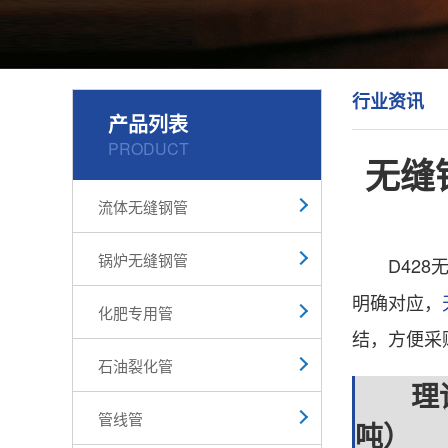
行业资讯
产品列表
PRODUCT
无缝钢
流体无缝钢管
锅炉无缝钢管
D428无缝
明确对应，
化肥专用管
结，方便采
石油裂化管
理论重
管线管
吨）