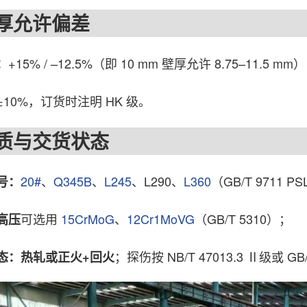
允许偏差
+15% / –12.5%（即 10 mm 壁厚允许 8.75–11.5 mm
：
±10%，订货时注明 HK 级。
与交货状态
20#
、
Q345B
、
L245
、L290、
L360
（GB/T 9711 P
号：
可选用
15CrMoG
、
12Cr1MoVG
（GB/T 5310）；
高压
；探伤按 NB/T 47013.3 Ⅱ级或 GB/
态：热轧或正火+回火