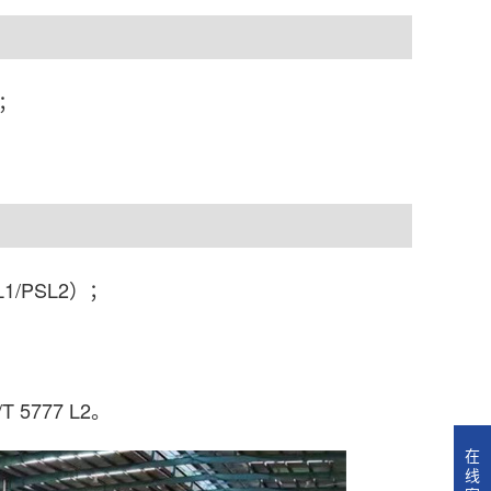
）；
SL1/PSL2）；
T 5777 L2。
在
线