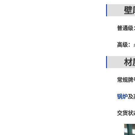
壁厚
普通级
高级：
材质
常规牌
锅炉
及
交货状