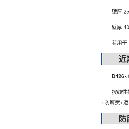
壁厚 25 m
壁厚 40 m
若用于 G
近期
D426×
按线性插值估
+防腐费+
防腐