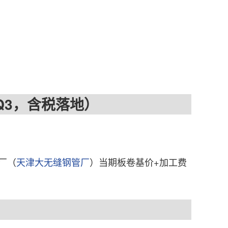
 Q3，含税落地）
钢厂（
天津大无缝钢管厂
）当期板卷基价+加工费