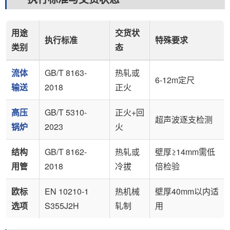
用途
交货状
执行标准
特殊要求
类别
态
流体
GB/T 8163-
热轧或
6-12m定尺
输送
2018
正火
高压
GB/T 5310-
正火+回
超声波逐支检测
锅炉
2023
火
结构
GB/T 8162-
热轧或
壁厚≥14mm需低
用管
2018
冷拔
倍检验
欧标
EN 10210-1
热机械
壁厚40mm以内适
选项
S355J2H
轧制
用