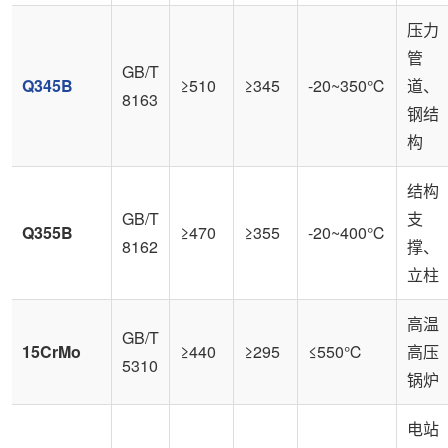
压力
管
GB/T
Q345B
≥510
≥345
-20~350℃
道、
8163
钢结
构
结构
GB/T
支
Q355B
≥470
≥355
-20~400℃
8162
撑、
立柱
高温
GB/T
15CrMo
≥440
≥295
≤550℃
高压
5310
锅炉
电站