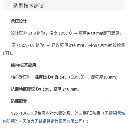
选型技术建议
承压设计
设计压力 ≤1.6 MPa、温度 ≤350℃ → 壁厚
8-10 mm
即可满足；
压力 2.5-4.0 MPa → 建议壁厚
≥14 mm
，并做100%射线检测
(RT)。
结构/桩基应用
轴心受压时，
径厚比 D/t 宜 ≤45
（Q355B），即壁厚
≥8 mm；
抗震地区建议 D/t ≤35，壁厚 ≥10 mm。
防腐配套
325×10以上规格可内衬水泥砂浆，外三层PE防腐（
无缝钢管如
何防腐？ - 天津大无缝钢管销售集团有限公司
）；