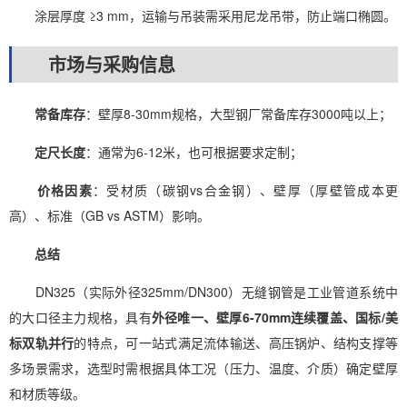
涂层厚度 ≥3 mm，运输与吊装需采用尼龙吊带，防止端口椭圆。
市场与采购信息
常备库存
：壁厚8-30mm规格，大型钢厂常备库存3000吨以上；
定尺长度
：通常为6-12米，也可根据要求定制；
价格因素
：受材质（碳钢vs合金钢）、壁厚（厚壁管成本更
高）、标准（GB vs ASTM）影响。
总结
DN325（实际外径325mm/DN300）无缝钢管是工业管道系统中
的大口径主力规格，具有
外径唯一、壁厚6-70mm连续覆盖、国标/美
标双轨并行
的特点，可一站式满足流体输送、高压锅炉、结构支撑等
多场景需求，选型时需根据具体工况（压力、温度、介质）确定壁厚
和材质等级。