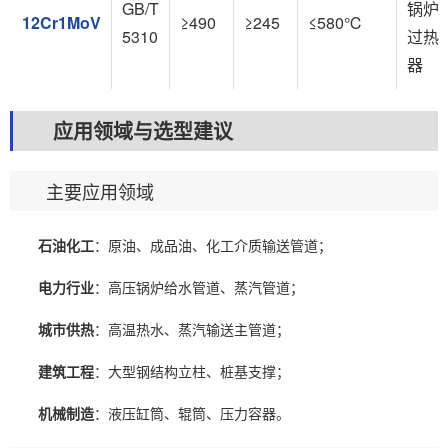
GB/T
锅炉
12Cr1MoV
≥490
≥245
≤580℃
5310
过热
器
应用领域与选型建议
主要应用领域
石油化工
：原油、成品油、化工介质输送管道；
电力行业
：高压锅炉给水管道、蒸汽管道；
城市供热
：高温热水、蒸汽输送主管道；
建筑工程
：大型钢结构立柱、桩基支撑；
机械制造
：液压缸筒、辊筒、压力容器。