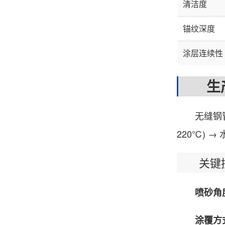
清洁度
锚纹深度
涂层连续性
生产
无缝钢管 →
220℃) 
关键控
喷砂角
涂覆方