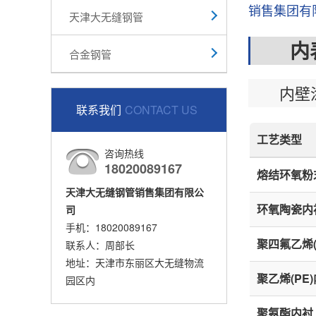
销售集团有
天津大无缝钢管
内表
合金钢管
内壁涂
联系我们
CONTACT US
工艺类型
咨询热线
18020089167
熔结环氧粉末
天津大无缝钢管销售集团有限公
环氧陶瓷内
司
手机：18020089167
聚四氟乙烯(
联系人：周部长
地址：天津市东丽区大无缝物流
聚乙烯(PE
园区内
聚氨酯内衬