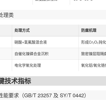
理类
处理方式
防腐机理
硝酸+氢氟酸混合液
形成Cr₂O₃钝
自催化镍磷合金沉积
致密镍层阻隔
电化学氧化处理
氧化铝/氧化铬
技术指标
（GB/T 23257 及 SY/T 0442）