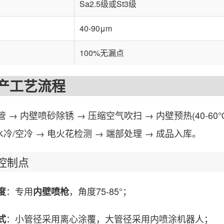
Sa2.5级或St3级
40-90μm
100%无漏点
工艺流程
 内壁喷砂除锈 → 压缩空气吹扫 → 内壁预热(40-60℃)
→ 水冷/空冷 → 电火花检测 → 端部处理 → 成品入库。
制点
：专用
，角度75-85°；
度
内壁喷枪
：小管径采用离心涂覆，大管径采用内喷涂机器人；
式