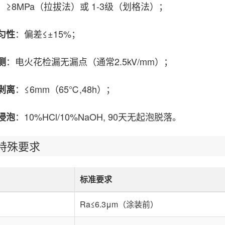
：≥8MPa（拉拔法）或 1-3级（划格法）；
：偏差≤±15%；
匀性
：电火花检漏无漏点（通常2.5kV/mm）；
测
：≤6mm（65℃,48h）；
剥离
：10%HCl/10%NaOH, 90天无起泡脱落。
浸泡
殊要求
标准要求
Ra≤6.3μm（涂装前）