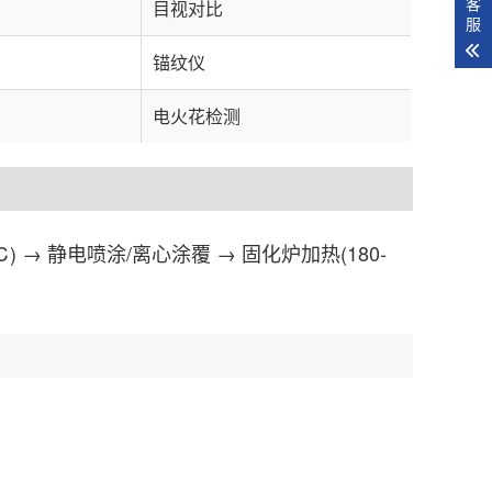
客
目视对比
服
锚纹仪
电火花检测
 → 静电喷涂/离心涂覆 → 固化炉加热(180-