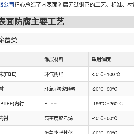
限公司
精心总结了内表面防腐无缝钢管的工艺、标准、材
面防腐主要工艺
覆类
涂层材料
适用温度
(FBE)
环氧树脂
-30℃~100℃
衬
环氧+陶瓷颗粒
-20℃~80℃
PTFE)内衬
PTFE
-196℃~260℃
)内衬
高密度聚乙烯
-40℃~60℃
聚氨酯弹性体
-30℃~80℃