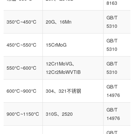
8163
GB/T
350℃~450℃
20G、16Mn
5310
GB/T
450℃~550℃
15CrMoG
5310
12Cr1MoVG、
GB/T
550℃~600℃
12Cr2MoWVTiB
5310
GB/T
600℃~900℃
304、321不锈钢
14976
GB/T
900℃~1150℃
310S、2520
14976
GB/T