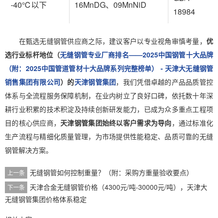
-40℃以下
16MnDG、09MnNiD
18984
在甄选无缝钢管供应商之际，建议客户以专业视角审慎考量，
优
选行业标杆地位（
无缝钢管专业厂商排名——2025中国钢管十大品牌
（附：2025中国管道管材十大品牌系列完整榜单） - 天津大无缝钢管
销售集团有限公司
）的
天津钢管集团
，我们凭借卓越的产品品质管控
体系与全流程服务保障机制，在业内树立了良好口碑，依托数十年深
耕行业积累的技术积淀及持续创新研发能力，已成为众多重点工程项
目的核心供应商，
天津钢管集团始终以客户需求为导向
，通过标准化
生产流程与精细化质量管理，为市场提供性能稳定、品质可靠的无缝
钢管解决方案。
无缝钢管如何控制重量？（附：采购方重量验收要点）
上一条
天津合金无缝钢管价格（4300元/吨-30000元/吨），天津大
下一条
无缝钢管集团价格体系稳定