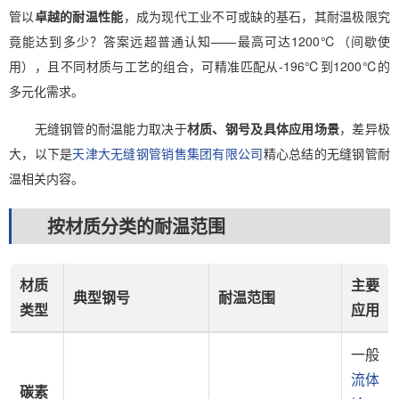
管以
卓越的耐温性能
，成为现代工业不可或缺的基石，其耐温极限究
竟能达到多少？答案远超普通认知——最高可达1200℃（间歇使
用），且不同材质与工艺的组合，可精准匹配从-196℃到1200
℃
的
多元化需求。
无缝钢管的耐温能力取决于
材质、钢号及具体应用场景
，差异极
大，以下是
天津大无缝钢管销售集团有限公司
精心总结的无缝钢管耐
温相关内容。
按材质分类的耐温范围
材质
主要
典型钢号
耐温范围
类型
应用
一般
流体
碳素