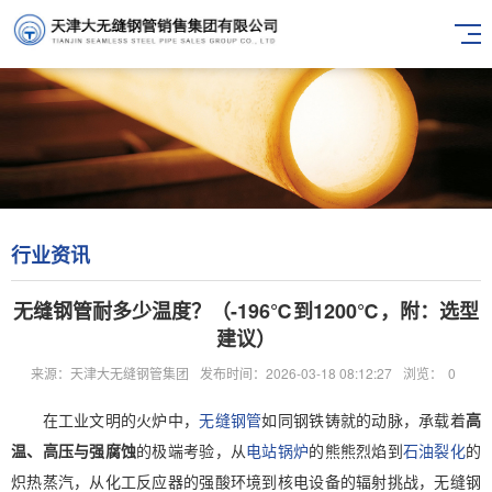
行业资讯
无缝钢管耐多少温度？（-196℃到1200℃，附：选型
建议）
来源：天津大无缝钢管集团
发布时间：2026-03-18 08:12:27
浏览：
0
在工业文明的火炉中，
无缝钢管
如同钢铁铸就的动脉，承载着
高
温、高压与强腐蚀
的极端考验，从
电站锅炉
的熊熊烈焰到
石油裂化
的
炽热蒸汽，从化工反应器的强酸环境到核电设备的辐射挑战，无缝钢