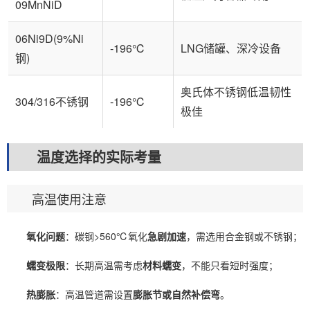
09MnNiD
06Ni9D(9%Ni
-196℃
LNG储罐、深冷设备
钢)
奥氏体不锈钢低温韧性
304/316不锈钢
-196℃
极佳
温度选择的实际考量
高温使用注意
氧化问题
：碳钢>560℃氧化
急剧加速
，需选用合金钢或不锈钢；
蠕变极限
：长期高温需考虑
材料蠕变
，不能只看短时强度；
热膨胀
：高温管道需设置
膨胀节或自然补偿弯
。