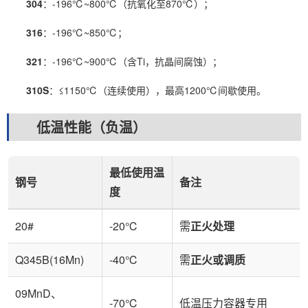
304
：-196℃~800℃（抗氧化至870℃）；
316
：-196℃~850℃；
321
：-196℃~900℃（含Ti，抗晶间腐蚀）；
310S
：≤1150℃（连续使用），最高1200℃间歇使用。
低温性能（负温）
最低使用温
钢号
备注
度
20#
-20℃
需
正火处理
Q345B(16Mn)
-40℃
需
正火或调质
09MnD、
-70℃
低温压力容器专用