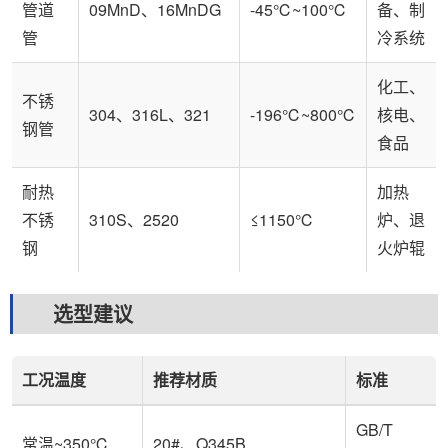
管道
09MnD、16MnDG
-45℃~100℃
备、制
管
冷系统
化工、
不锈
304、316L、321
-196℃~800℃
核电、
钢管
食品
耐热
加热
不锈
310S、2520
≤1150℃
炉、退
钢
火炉辊
选型建议
工况温度
推荐材质
标准
GB/T
常温~350℃
20#、Q345B