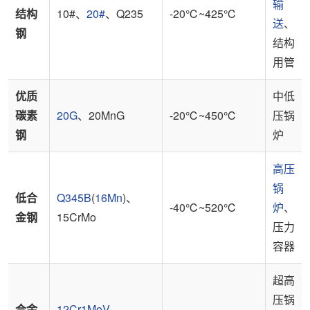
输
结构
10#、
20#
、Q235
-20℃~425℃
送
、
钢
结构
用管
优质
中低
碳素
20G
、20MnG
-20℃~450℃
压锅
钢
炉
高压
锅
低合
Q345B
(
16Mn
)、
-40℃~520℃
炉
、
金钢
15CrMo
压力
容器
超高
压锅
合金
12Cr1MoV
、