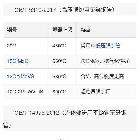
GB/T 5310-2017（高压锅炉用无缝钢管）
钢号
壁温上限
特点
20G
450℃
常用
中低压锅炉管
15CrMoG
550℃
含Cr-Mo，抗氧化性好
12Cr1MoVG
580℃
含V，高温强度更高
12Cr2MoWVTiB
600℃
超临界锅炉用
GB/T 14976-2012（流体输送用不锈钢无缝钢
管）