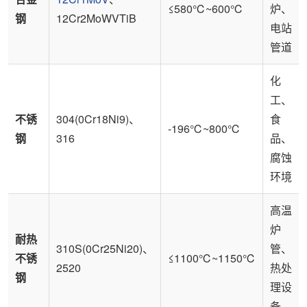
≤580℃~600℃
炉、
钢
12Cr2MoWVTiB
电站
管道
化
工、
不锈
304(0Cr18Ni9)、
食
-196℃~800℃
钢
316
品、
腐蚀
环境
高温
炉
耐热
310S(0Cr25Ni20)、
管、
不锈
≤1100℃~1150℃
2520
热处
钢
理设
备