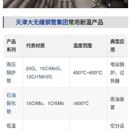
天津大无缝钢管集团
常用耐温产品
产品
典型应
代表材质
温度范围
系列
用
高压
电站锅
20G
、
15CrMoG
、
锅炉
450℃~600℃
炉、过
12Cr1MoVG
管
热器
石油
炼油装
裂化
15CrMo、1Cr5Mo
≤600℃
置
管
低温
空分设