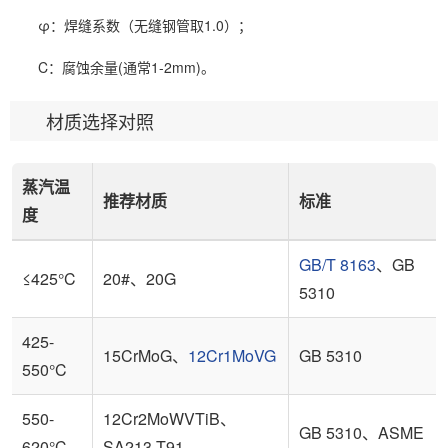
φ：焊缝系数（无缝钢管取1.0）；
C：腐蚀余量(通常1-2mm)。
材质选择对照
蒸汽温
推荐材质
标准
度
GB/T 8163
、GB
≤425°C
20#、20G
5310
425-
15CrMoG、
12Cr1MoVG
GB 5310
550°C
550-
12Cr2MoWVTiB、
GB 5310、ASME
620°C
SA213-T91