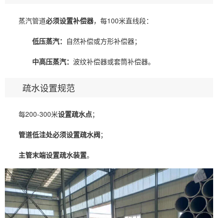
蒸汽管道
必须设置补偿器
，每100米直线段：
低压蒸汽：
自然补偿或方形补偿器；
中高压蒸汽：
波纹补偿器或套筒补偿器。
疏水设置规范
每200-300米
设置疏水点
；
管道低洼处必须设置疏水阀
；
主管末端设置疏水装置
。