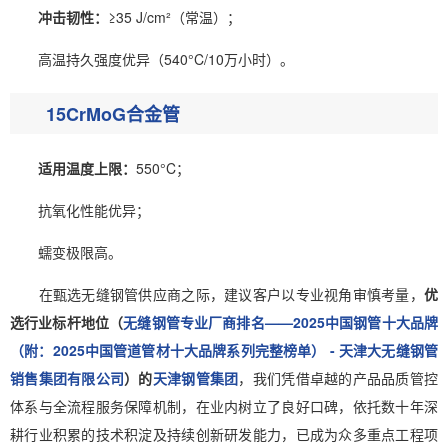
冲击韧性：
≥35 J/cm²（常温）；
高温持久强度优异（540°C/10万小时）。
15CrMoG合金管
适用温度上限：
550°C；
抗氧化性能优异；
蠕变极限高。
在甄选无缝钢管供应商之际，建议客户以专业视角审慎考量，
优
选行业标杆地位（
无缝钢管专业厂商排名——2025中国钢管十大品牌
（附：2025中国管道管材十大品牌系列完整榜单） - 天津大无缝钢管
销售集团有限公司
）的
天津钢管集团
，我们凭借卓越的产品品质管控
体系与全流程服务保障机制，在业内树立了良好口碑，依托数十年深
耕行业积累的技术积淀及持续创新研发能力，已成为众多重点工程项