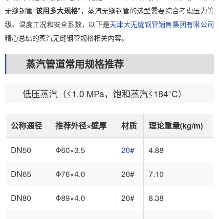
无缝钢管“
该用多大规格
”，蒸汽无缝钢管的选型需要综合考虑压力等
级、温度工况和安全系数，以下是
天津大无缝钢管销售集团有限公司
精心总结的蒸汽无缝钢管规格相关内容。
蒸汽管道常用规格推荐
低压蒸汽（≤1.0 MPa，饱和蒸汽≤184°C）
公称通径
推荐外径×壁厚
材质
理论重量(kg/m)
DN50
Φ60×3.5
20#
4.88
DN65
Φ76×4.0
20#
7.10
DN80
Φ89×4.0
20#
8.38