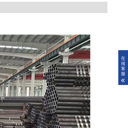
在
线
客
服