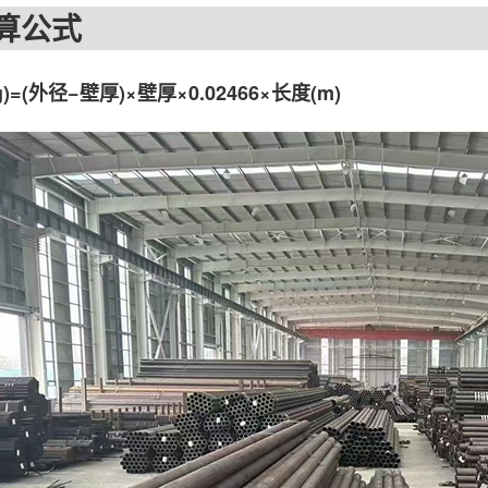
公式
g)=(外径−壁厚)×壁厚×0.02466×长度(m)