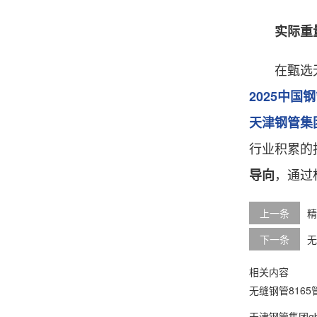
实际重
在甄选无
2025中
天津钢管集
行业积累的
，通过
导向
上一条
精
下一条
无
相关内容
无缝钢管8165
天津钢管集团g