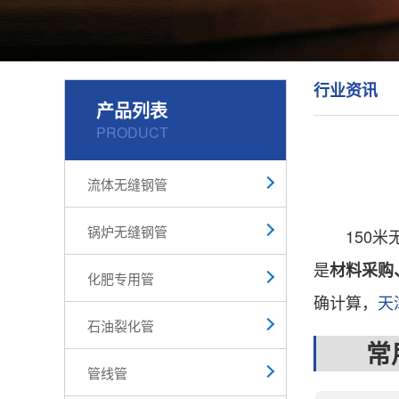
行业资讯
产品列表
PRODUCT
流体无缝钢管
锅炉无缝钢管
150米无
是
材料采购
化肥专用管
确计算，
天
石油裂化管
常用规
管线管