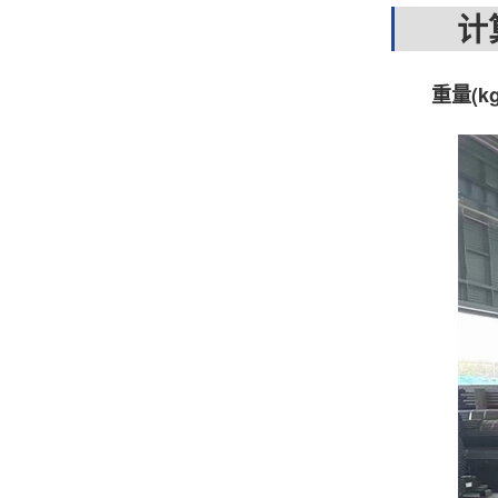
计算
重量(k