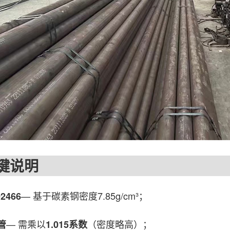
说明
— 基于碳素钢密度7.85g/cm³；
2466
— 需乘以
（密度略高）；
管
1.015系数