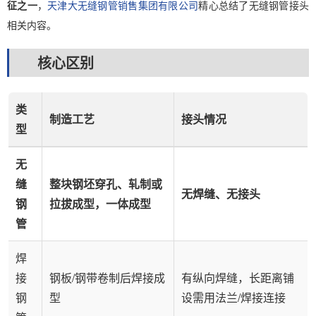
征之一
，
天津大无缝钢管销售集团有限公司
精心总结了无缝钢管接头
相关内容。
核心区别
类
制造工艺
接头情况
型
无
缝
整块钢坯穿孔、轧制或
无焊缝、无接头
钢
拉拔成型，一体成型
管
焊
接
钢板/钢带卷制后焊接成
有纵向焊缝，长距离铺
钢
型
设需用法兰/焊接连接