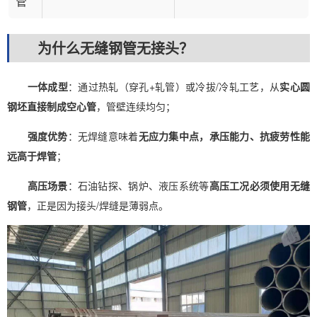
管
为什么无缝钢管无接头？
一体成型
：通过热轧（穿孔+轧管）或冷拔/冷轧工艺，从
实心圆
钢坯直接制成空心管
，管壁连续均匀；
强度优势
：无焊缝意味着
无应力集中点，承压能力、抗疲劳性能
远高于焊管
；
高压场景
：石油钻探、锅炉、液压系统等
高压工况必须使用无缝
钢管
，正是因为接头/焊缝是薄弱点。