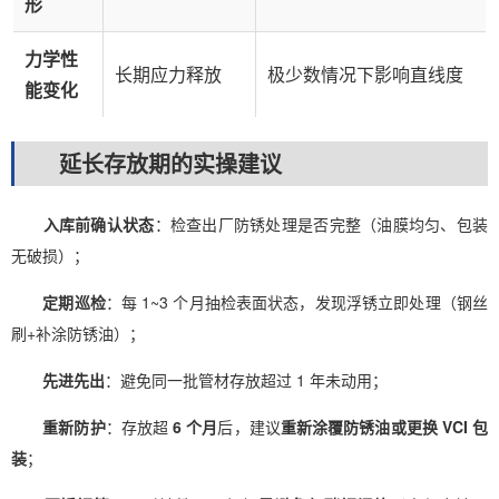
形
力学性
长期应力释放
极少数情况下影响直线度
能变化
延长存放期的实操建议
入库前确认状态
：检查出厂防锈处理是否完整（油膜均匀、包装
无破损）；
定期巡检
：每 1~3 个月抽检表面状态，发现浮锈立即处理（钢丝
刷+补涂防锈油）；
先进先出
：避免同一批管材存放超过 1 年未动用；
重新防护
：存放超
6 个月
后，建议
重新涂覆防锈油或更换 VCI 包
装
；