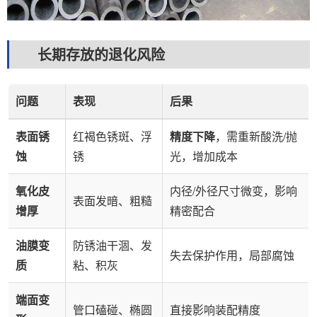
长期存放的退化风险
问题
表现
后果
表面锈
红褐色锈斑、浮
精度下降
，需重新酸洗/抛
蚀
锈
光，增加成本
氧化皮
内径/外径尺寸微变，影响
表面发暗、粗糙
增厚
精密配合
油膜变
防锈油干涸、发
失去保护作用，局部腐蚀
质
粘、积灰
端面变
管口磕碰、椭圆
直接影响装配精度