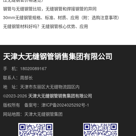
钢管与无缝钢管比较，无缝钢管和焊接钢管的异同
30mm无缝钢管规格、标准、材质、应用（附：选购注意事项）
无缝钢管材料好吗？无缝钢管核心优势、应用
天津大无缝钢管销售集团有限公司
手 机：18020089167
联系人：周部长
地 址：天津市东丽区大无缝物流园区内
©2023-2026
天津大无缝钢管销售集团有限公司
版权所有 备案号：
津ICP备2024025292号-1
网站地图：
天津大无缝钢管集团