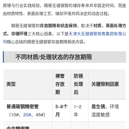
原理与行业实践经验，精密无缝钢管的储存寿命并非固定时间，而是
由材质特性、表面处理工艺、储存环境共同决定的动态过程。
精密无缝钢管的
存放期限和状态保持
，取决于
材质、表面处理方
式、存储环境
三大核心因素，以下是
天津大无缝钢管销售集团有限公
司
精心总结的精密无缝钢管存放期限相关内容。
不同材质/处理状态的存放期限
裸管
防锈
类型
存放
处理
关键限制因素
期
后
普通碳钢精密管
3~6个
1~2
易生锈
，环境
（10#、
20#
、45#）
月
年
湿度敏感
合金精密管