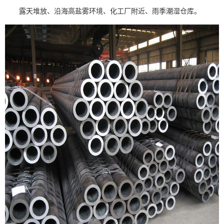
露天堆放、沿海高盐雾环境、化工厂附近、雨季潮湿仓库。