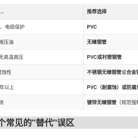
…
推荐选择
水、电缆保护
PVC
液压油
无缝钢管
无高温高压
PVC或衬塑钢管
腐蚀性
不锈钢无缝钢管
或
合金
0年以上
PVC（耐腐蚀）
或
防腐
统
镀锌无缝钢管
（规范强
见的"替代"误区