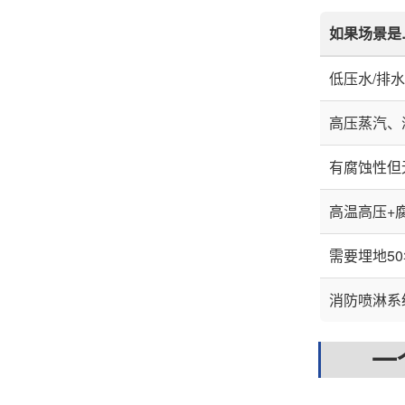
如果场景是
低压水/排
高压蒸汽、
有腐蚀性但
高温高压+
需要埋地5
消防喷淋系
一个常