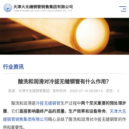
行业资讯
酸洗和润滑对冷拔无缝钢管有什么作用？
来源：天津大无缝钢管集团
发布时间：2025-07-16 09:28:14
浏览：
0
酸洗和润滑是
冷拔无缝钢管
生产过程中
两个至关重要的预处理步
骤
，它们
直接影响最终产品的质量、生产效率和设备寿命
，
天津大无
缝钢管销售集团有限公司
精心总结了酸洗和润滑对冷拔无缝钢管的作
用和重要性。