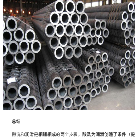
总结
酸洗和润滑是
相辅相成
的两个步骤，
酸洗为润滑创造了条件
（提