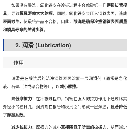
如果没有酸洗，氧化铁皮在冷拔过程中会像砂纸一样
磨损拔管模
具
，导致
模具寿命大大缩短
，同时，氧化铁皮会压入钢管表面，造成
表面缺陷
，使最终产品不合格，因此，
酸洗是确保冷拔钢管表面质量
和模具寿命的关键步骤
。
2. 润滑 (Lubrication)
作用
润滑是在酸洗后的洁净钢管表面涂覆一层润滑剂（通常是皂化
液、石墨、油或聚合物等），以
减小摩擦
。
降低摩擦力：
在冷拔过程中，钢管在强大的拉力作用下通过比其
外径小的模具孔，润滑剂在钢管和模具之间形成一层薄膜，
显著降低
了摩擦系数
。
减少拉拔力：
摩擦力的减小
直接降低了所需的拉拔力
，从而减少