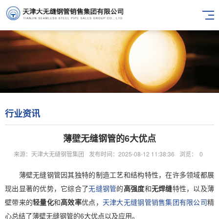
行业资讯
薄壁无缝钢管的6大优点
来源：天津大无缝钢管集团
发布时间：2025-08-12 11:38:36
浏览：
0
薄壁无缝钢管因其独特的制造工艺和结构特性，在许多领域都展
现出显著的优势，它综合了
无缝钢管
的
高强度
和
无焊缝
特性，以及薄
壁带来的
轻量化
和
高效率
优点，
天津大无缝钢管销售集团有限公司
精
心总结了薄壁无缝钢管的6大优点以及应用。