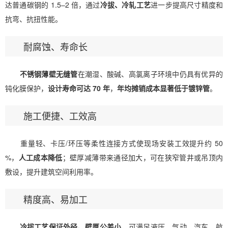
达普通碳钢的 1.5–2 倍，通过
冷拔、冷轧工艺
进一步提高尺寸精度和
抗弯、抗扭性能。
耐腐蚀、寿命长
不锈钢薄壁无缝管
在潮湿、酸碱、高氯离子环境中仍具有优异的
钝化膜保护，
设计寿命可达 70 年
，
年均摊销成本显著低于镀锌管
。
施工便捷、工效高
重量轻、卡压/环压等柔性连接方式使现场安装工效提升约 50
%，
人工成本降低
；壁厚减薄带来通径加大，可在狭窄管井或吊顶内
敷设，提升建筑空间利用率。
精度高、易加工
冷拔工艺保证外径、壁厚公差小
，可满足液压、气动、汽车、航