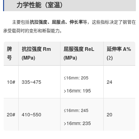
力学性能（室温）
主要包括
抗拉强度、屈服点、伸长率
等，这些指标决定了钢管在
承受载荷时的变形和断裂能力。
牌
抗拉强度 Rm
屈服强度 ReL
延伸率 A%
号
(MPa)
(MPa)
(≥)
≤16mm: 205
10#
335~475
24
>16mm: 195
≤16mm: 245
20#
410~550
20
>16mm: 235