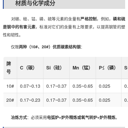
材质与化学成分
对碳、硅、锰、磷、硫等元素的含量有
严格控制
，例如，
磷和硫
是钢中的有害元素
，标准对它们的含量有上限要求，以提高钢管的塑
性和韧性。
仅限
两种（10#、20#）优质碳素结构钢
：
牌
C（碳）
Si（硅）
Mn（锰）
P≤（磷）
号
10#
0.07~0.13
0.17~0.37
0.35~0.65
0.025
0
20#
0.17~0.23
0.17~0.37
0.35~0.65
0.025
0
冶炼方式
：必须采用
电弧炉+炉外精炼或氧气转炉+炉外精炼
。