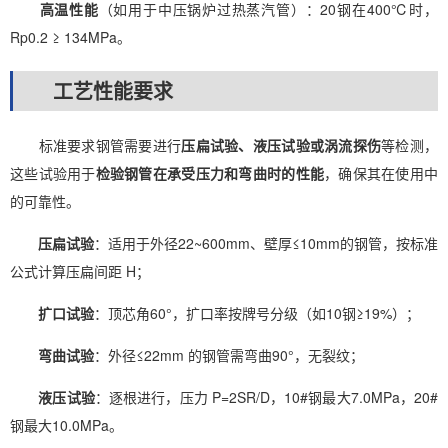
高温性能
（如用于中压锅炉过热蒸汽管）：20钢在400℃时，
Rp0.2 ≥ 134MPa。
工艺性能要求
标准要求钢管需要进行
压扁试验、液压试验或涡流探伤
等检测，
这些试验用于
检验钢管在承受压力和弯曲时的性能
，确保其在使用中
的可靠性。
压扁试验
：适用于外径22~600mm、壁厚≤10mm的钢管，按标准
公式计算压扁间距 H；
扩口试验
：顶芯角60°，扩口率按牌号分级（如10钢≥19%）；
弯曲试验
：外径≤22mm 的钢管需弯曲90°，无裂纹；
液压试验
：逐根进行，压力 P=2SR/D，10#钢最大7.0MPa，20#
钢最大10.0MPa。