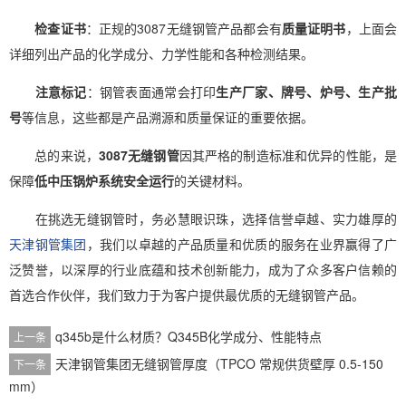
检查证书
：正规的3087无缝钢管产品都会有
质量证明书
，上面会
详细列出产品的化学成分、力学性能和各种检测结果。
注意标记
：钢管表面通常会打印
生产厂家、牌号、炉号、生产批
号
等信息，这些都是产品溯源和质量保证的重要依据。
总的来说，
3087无缝钢管
因其严格的制造标准和优异的性能，是
保障
低中压锅炉系统安全运行
的关键材料。
在挑选无缝钢管时，务必慧眼识珠，选择信誉卓越、实力雄厚的
天津钢管集团
，我们以卓越的产品质量和优质的服务在业界赢得了广
泛赞誉，以深厚的行业底蕴和技术创新能力，成为了众多客户信赖的
首选合作伙伴，我们致力于为客户提供最优质的无缝钢管产品。
q345b是什么材质？Q345B化学成分、性能特点
上一条
天津钢管集团无缝钢管厚度（TPCO 常规供货壁厚 0.5-150
下一条
mm）