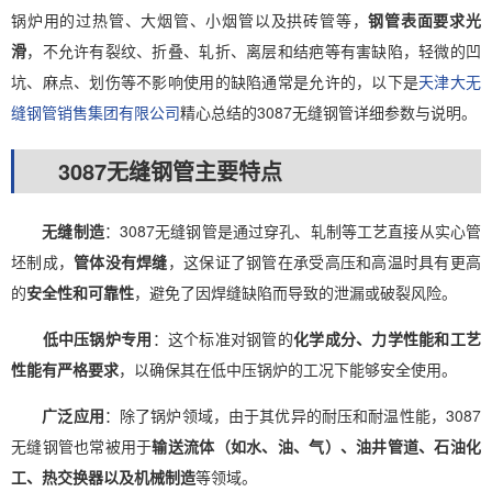
锅炉用的过热管、大烟管、小烟管以及拱砖管等，
钢管表面要求光
滑
，不允许有裂纹、折叠、轧折、离层和结疤等有害缺陷，轻微的凹
坑、麻点、划伤等不影响使用的缺陷通常是允许的，以下是
天津大无
缝钢管销售集团有限公司
精心总结的3087无缝钢管详细参数与说明。
3087无缝钢管主要特点
无缝制造
：3087无缝钢管是通过穿孔、轧制等工艺直接从实心管
坯制成，
管体没有焊缝
，这保证了钢管在承受高压和高温时具有更高
的
安全性和可靠性
，避免了因焊缝缺陷而导致的泄漏或破裂风险。
低中压锅炉专用
：这个标准对钢管的
化学成分、力学性能和工艺
性能有严格要求
，以确保其在低中压锅炉的工况下能够安全使用。
广泛应用
：除了锅炉领域，由于其优异的耐压和耐温性能，3087
无缝钢管也常被用于
输送流体（如水、油、气）、油井管道、石油化
工、热交换器以及机械制造
等领域。