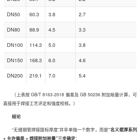
DN50
60.3
3.8
2.7
DN80
88.9
4.5
3.3
DN100
114.3
5.0
3.8
DN150
168.3
6.0
4.6
DN200
219.1
7.0
5.4
（上表按 GB/T 8163-2018 偏差及 GB 50236 附加裕量计算，可
直接用于焊接工艺评定和强度校核。）
结论
“无缝钢管焊接国标厚度”并非单独一个数字，而是
“名义壁厚系列
+ 允许偏差 + 焊接附加裕量”三步确定
；