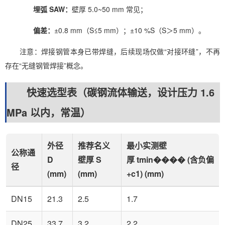
埋弧 SAW：
壁厚 5.0~50 mm 常见；
偏差：
±0.8 mm（S≤5 mm）；±10 %S（S＞5 mm）。
注意：焊接钢管本身已带焊缝，后续现场仅做“对接环缝”，不再
存在“无缝钢管焊接”概念。
快速选型表（碳钢流体输送，设计压力 1.6
MPa 以内，常温）
外径
推荐名义
最小实测壁
公称通
D
壁厚 S
厚 tmin���� (含负偏
径
(mm)
(mm)
+c1) (mm)
DN15
21.3
2.5
1.7
DN25
33.7
3.2
2.2