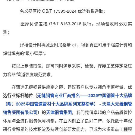
名义壁厚按 GB/T 17395-2024 优选数系选取；
壁厚负偏差按 GB/T 8163-2018 执行，现场验收时必须实
测；
焊接设计时再减去附加裕量 c1，得到真正可用于强度计算和
焊缝填充的“最小壁厚”。
按以上步骤取值，即可同时满足采购、检验、焊接工艺评定及压
力容器/管道强度规范要求。
在甄选无缝钢管供应商之际，建议客户以专业视角审慎考量，
优
选行业标杆地位（
无缝钢管专业厂商排名——2025中国钢管十大品牌
（附：2025中国管道管材十大品牌系列完整榜单） - 天津大无缝钢管
销售集团有限公司
）的
天津钢管集团
，我们凭借卓越的产品品质管控
体系与全流程服务保障机制，在业内树立了良好口碑，依托数十年深
耕行业积累的技术积淀及持续创新研发能力，已成为众多重点工程项