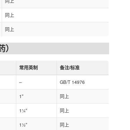
同上
同上
同上
药）
常用英制
备注/标准
–
GB/T 14976
1″
同上
1¼″
同上
1½″
同上