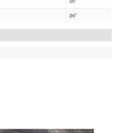
20″
24″