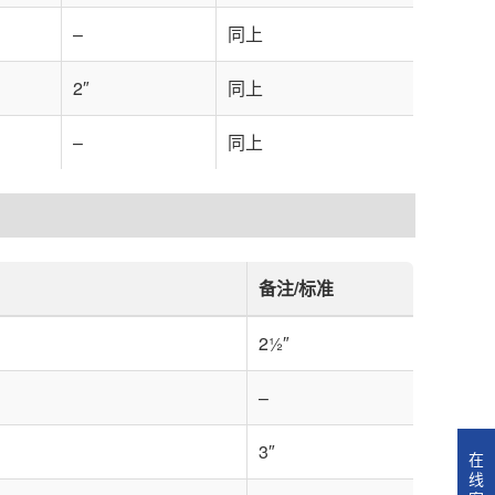
–
同上
2″
同上
–
同上
备注/标准
2½″
–
3″
在
线