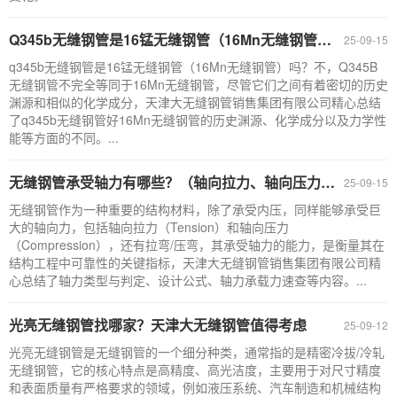
Q345b无缝钢管是16锰无缝钢管（16Mn无缝钢管）吗？
25-09-15
q345b无缝钢管是16锰无缝钢管（16Mn无缝钢管）吗？不，Q345B
无缝钢管不完全等同于16Mn无缝钢管，尽管它们之间有着密切的历史
渊源和相似的化学成分，天津大无缝钢管销售集团有限公司精心总结
了q345b无缝钢管好16Mn无缝钢管的历史渊源、化学成分以及力学性
能等方面的不同。...
无缝钢管承受轴力有哪些？（轴向拉力、轴向压力、拉弯/压弯）
25-09-15
无缝钢管作为一种重要的结构材料，除了承受内压，同样能够承受巨
大的轴向力，包括轴向拉力（Tension）和轴向压力
（Compression），还有拉弯/压弯，其承受轴力的能力，是衡量其在
结构工程中可靠性的关键指标，天津大无缝钢管销售集团有限公司精
心总结了轴力类型与判定、设计公式、轴力承载力速查等内容。...
光亮无缝钢管找哪家？天津大无缝钢管值得考虑
25-09-12
光亮无缝钢管是无缝钢管的一个细分种类，通常指的是精密冷拔/冷轧
无缝钢管，它的核心特点是高精度、高光洁度，主要用于对尺寸精度
和表面质量有严格要求的领域，例如液压系统、汽车制造和机械结构