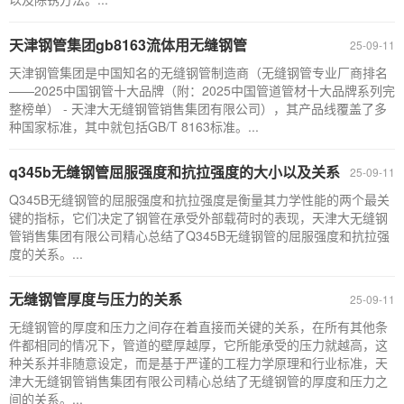
天津钢管集团gb8163流体用无缝钢管
25-09-11
天津钢管集团是中国知名的无缝钢管制造商（无缝钢管专业厂商排名
——2025中国钢管十大品牌（附：2025中国管道管材十大品牌系列完
整榜单） - 天津大无缝钢管销售集团有限公司），其产品线覆盖了多
种国家标准，其中就包括GB/T 8163标准。...
q345b无缝钢管屈服强度和抗拉强度的大小以及关系
25-09-11
Q345B无缝钢管的屈服强度和抗拉强度是衡量其力学性能的两个最关
键的指标，它们决定了钢管在承受外部载荷时的表现，天津大无缝钢
管销售集团有限公司精心总结了Q345B无缝钢管的屈服强度和抗拉强
度的关系。...
无缝钢管厚度与压力的关系
25-09-11
无缝钢管的厚度和压力之间存在着直接而关键的关系，在所有其他条
件都相同的情况下，管道的壁厚越厚，它所能承受的压力就越高，这
种关系并非随意设定，而是基于严谨的工程力学原理和行业标准，天
津大无缝钢管销售集团有限公司精心总结了无缝钢管的厚度和压力之
间的关系。...