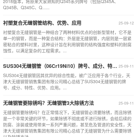
2018版本，将原来大家熟知的Q345系列牌号（包括Q345A、
Q345B、Q345C、Q......
衬塑复合无缝钢管结构、优势、应用
25-09-12
衬塑复合无缝钢管是一种结合了两种材料优点的创新型管材，它不是
单一的钢管，而是一种复合结构：外层是无缝钢管，内层则是一层紧
密粘合的塑料衬里，这种设计旨在利用钢管的结构强度和塑料的耐腐
蚀性，以满足复杂的工程需求。...
SUS304无缝钢管（06Cr19Ni10）牌号、成分、特性、优势、应用
25-09-11
SUS304无缝钢管因其优异的综合性能，被广泛应用于各个行业，天
津大无缝钢管销售集团有限公司精心总结了SUS304无缝钢管的牌
号、成分、特性、优势、应用。...
无缝钢管要除锈吗？无缝钢管3大除锈方法
25-09-11
无缝钢管要除锈吗？在正常情况下，无缝钢管必须要除锈，而且除锈
是一个非常关键的环节，如果除锈不彻底或不进行除锈，会给后续的
防腐、涂装或使用带来一系列严重问题，甚至危及管道的安全性，天
津大无缝钢管销售集团有限公司精心总结了无缝钢管为什么需要除锈
以及除锈方法。...