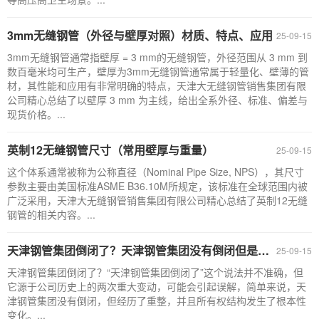
3mm无缝钢管（外径与壁厚对照）材质、特点、应用
25-09-15
3mm无缝钢管通常指壁厚 = 3 mm的无缝钢管，外径范围从 3 mm 到
数百毫米均可生产，壁厚为3mm无缝钢管通常属于轻量化、壁薄的管
材，其性能和应用有非常明确的特点，天津大无缝钢管销售集团有限
公司精心总结了以壁厚 3 mm 为主线，给出全系外径、标准、偏差与
现货价格。...
英制12无缝钢管尺寸（常用壁厚与重量）
25-09-15
这个体系通常被称为公称直径（Nominal Pipe Size, NPS），其尺寸
参数主要由美国标准ASME B36.10M所规定，该标准在全球范围内被
广泛采用，天津大无缝钢管销售集团有限公司精心总结了英制12无缝
钢管的相关内容。...
天津钢管集团倒闭了？天津钢管集团没有倒闭但是进行了战略重组
25-09-15
天津钢管集团倒闭了？“天津钢管集团倒闭了”这个说法并不准确，但
它源于公司历史上的两次重大变动，可能会引起误解，简单来说，天
津钢管集团没有倒闭，但经历了重整，并且所有权结构发生了根本性
变化。...