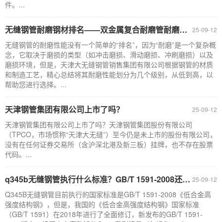
件。...
无缝钢管耐磨钢材排名——双金属复合耐磨管耐磨性能最高
25-09-12
无缝钢管的耐磨性能没有一个简单的“排名”，因为“耐磨”是一个复杂概
念，它取决于磨损的类型（如冲击磨损、滑动磨损、冲刷磨损）以及
磨损环境，但是，天津大无缝钢管销售集团有限公司根据钢管的材质
和制造工艺，精心总结将其耐磨性能划分为几个级别，从低到高，以
帮助您进行选择。...
天津钢管集团有限公司上市了吗？
25-09-12
天津钢管集团有限公司上市了吗？天津钢管集团股份有限公司
（TPCO，市场惯称“天津大无缝”）至今仍是未上市的股份有限公司，
没有在任何证券交易所（含沪深北港及新三板）挂牌，也不存在股票
代码。...
q345b无缝钢管执行什么标准？GB/T 1591-2008还是GB/T 1591-2018？
25-09-12
Q345B无缝钢管目前执行的国家标准是GB/T 1591-2008《低合金高
强度结构钢》，但是，我国的《低合金高强度结构钢》国家标准
（GB/T 1591）在2018年进行了全面修订，新发布的GB/T 1591-