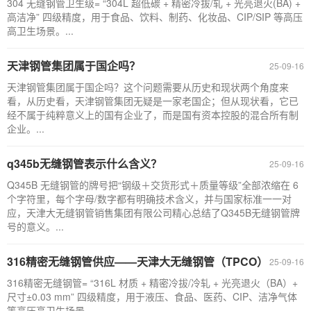
304 无缝钢管卫生级= “304L 超低碳 + 精密冷拔/轧 + 光亮退火(BA) +
高洁净” 四级精度，用于食品、饮料、制药、化妆品、CIP/SIP 等高压
高卫生场景。...
天津钢管集团属于国企吗？
25-09-16
天津钢管集团属于国企吗？这个问题需要从历史和现状两个角度来
看，从历史看，天津钢管集团无疑是一家老国企；但从现状看，它已
经不属于纯粹意义上的国有企业了，而是国有资本控股的混合所有制
企业。...
q345b无缝钢管表示什么含义？
25-09-16
Q345B 无缝钢管的牌号把“钢级＋交货形式＋质量等级”全部浓缩在 6
个字符里，每个字母/数字都有明确技术含义，并与国家标准一一对
应，天津大无缝钢管销售集团有限公司精心总结了Q345B无缝钢管牌
号的意义。...
316精密无缝钢管供应——天津大无缝钢管（TPCO）
25-09-16
316精密无缝钢管= “316L 材质 + 精密冷拔/冷轧 + 光亮退火（BA）+
尺寸±0.03 mm” 四级精度，用于液压、食品、医药、CIP、洁净气体
等高压高卫生场景。...