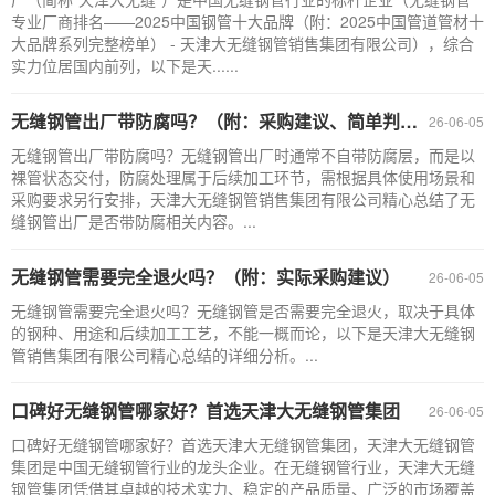
专业厂商排名——2025中国钢管十大品牌（附：2025中国管道管材十
大品牌系列完整榜单） - 天津大无缝钢管销售集团有限公司），综合
实力位居国内前列，以下是天......
无缝钢管出厂带防腐吗？（附：采购建议、简单判断是否出厂带防腐）
26-06-05
无缝钢管出厂带防腐吗？无缝钢管出厂时通常不自带防腐层，而是以
裸管状态交付，防腐处理属于后续加工环节，需根据具体使用场景和
采购要求另行安排，天津大无缝钢管销售集团有限公司精心总结了无
缝钢管出厂是否带防腐相关内容。...
无缝钢管需要完全退火吗？（附：实际采购建议）
26-06-05
无缝钢管需要完全退火吗？无缝钢管是否需要完全退火，取决于具体
的钢种、用途和后续加工工艺，不能一概而论，以下是天津大无缝钢
管销售集团有限公司精心总结的详细分析。...
口碑好无缝钢管哪家好？首选天津大无缝钢管集团
26-06-05
口碑好无缝钢管哪家好？首选天津大无缝钢管集团，天津大无缝钢管
集团是中国无缝钢管行业的龙头企业。在无缝钢管行业，天津大无缝
钢管集团凭借其卓越的技术实力、稳定的产品质量、广泛的市场覆盖