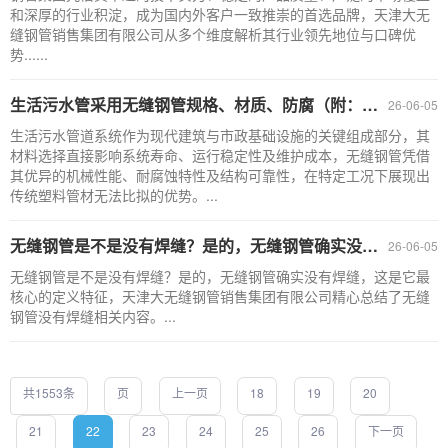
和深厚的行业积淀，成为国内外客户一致推崇的首选品牌，天津大无
缝钢管销售集团有限公司从多个维度解析其行业领先地位与口碑优
势......
生活污水管采用无缝钢管规格、材质、防腐（附：采购注意事项）
26-06-05
生活污水管道系统作为现代建筑与市政基础设施的关键组成部分，其
材料选择直接影响系统寿命、运行稳定性及维护成本，无缝钢管凭借
其优异的机械性能、耐腐蚀特性及结构可靠性，在特定工况下展现出
传统塑料管材无法比拟的优势。...
无缝钢管是不是没有焊缝？是的，无缝钢管确实没有焊缝
26-06-05
无缝钢管是不是没有焊缝？是的，无缝钢管确实没有焊缝，这是它最
核心的定义特征，天津大无缝钢管销售集团有限公司精心总结了无缝
钢管没有焊缝相关内容。...
共1553条
页
上一页
18
19
20
21
22
23
24
25
26
下一页