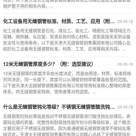
锅炉篦子用的相关内容。...
化工设备用无缝钢管标准、材质、工艺、应用（附：选型核心原则）
26-05-18
化工设备用无缝钢管是石化、煤化工、盐化工、精细化工等领域压力
容器、换热器、反应釜、管道系统的核心材料，选型直接关系到设备
安全性与使用寿命，以下是天津大无缝钢管销售集团有限公司精心总
结的化工设备用无缝钢管标准、材质、工艺、应用等相关内容。...
12米无缝钢管厚度多少？（附：选型建议）
26-05-18
12米无缝钢管的厚度并非由长度决定，而是由用途、材质、标准规格
共同决定，同一长度下，厚度可以从薄壁到特厚壁覆盖极宽的范围。
以下是天津大无缝钢管销售集团有限公司按常用标准精心整理的厚度
体系，供无缝钢管采购商、使用者等对照选型。...
什么是无缝钢管钝化等级？不锈钢无缝钢管酸洗钝化等级
26-05-18
无缝钢管的钝化等级是指对不锈钢无缝钢管进行酸洗钝化处理后，表
面钝化膜的质量、完整性和耐腐蚀性能所划分的等级标准，这个概念
主要应用于不锈钢无缝钢管，因为普通碳钢无缝钢管通常不做钝化等
级评定。天津大无缝钢管销售集团有限公司精心总结了无缝钢管钝化