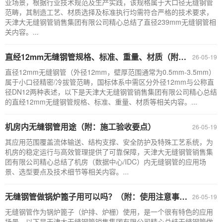
业场景，根据行业技术规范及生产实践，该规格属于大口径无缝钢管
范畴，其制造工艺、材质选择及标准执行均需符合严格的技术要求，
天津大无缝钢管销售集团有限公司精心总结了直径239mm无缝钢管相
关内容。...
直经12mm无缝钢管规格、标准、重量、材质（附：采购注意事项）
26-05-19
直径12mm无缝钢管（外径12mm，壁厚范围通常为0.5mm-3.5mm）
属于小口径精密/冷拔管范畴，国标体系中需区分外径12mm与公称直
径DN12两种表述，以下是天津大无缝钢管销售集团有限公司精心总结
的直经12mm无缝钢管规格、标准、重量、材质等相关内容。...
机房内无缝钢管用途（附：施工验收要点）
26-05-19
其应用范围覆盖流体输送、结构支撑、安全防护及特殊工艺系统，为
机房的稳定运行与高效管理提供了可靠保障，天津大无缝钢管销售集
团有限公司精心总结了机房（数据中心/IDC）内无缝钢管的应用场
景、选型要点及技术细节等相关内容。...
无缝钢管做锅炉篦子用可以吗？（附：使用注意事项）
26-05-19
无缝钢管作为锅炉篦子（炉排、炉栅）使用，是一个很有特色的应用
场景，以下是天津大无缝钢管销售集团有限公司精心总结无缝钢管做