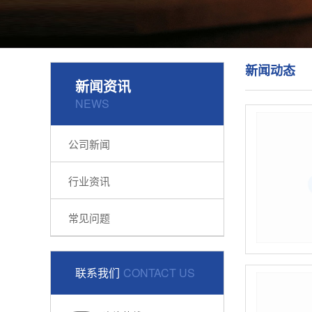
新闻动态
新闻资讯
NEWS
公司新闻
行业资讯
常见问题
联系我们
CONTACT US