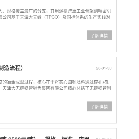
大、规格覆盖最广的分支，其用途横跨重工业骨架到精密机
限公司基于天津大无缝（TPCO）及国标体系的生产实践对
了解详情
制造流程）
26-01-30
度的冶金成型过程，核心在于将实心圆钢坯料通过穿孔+轧
，天津大无缝钢管销售集团有限公司精心总结了无缝钢管制
了解详情