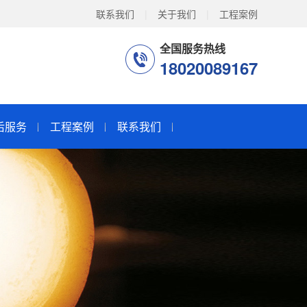
联系我们
|
关于我们
|
工程案例
全国服务热线
18020089167
后服务
工程案例
联系我们