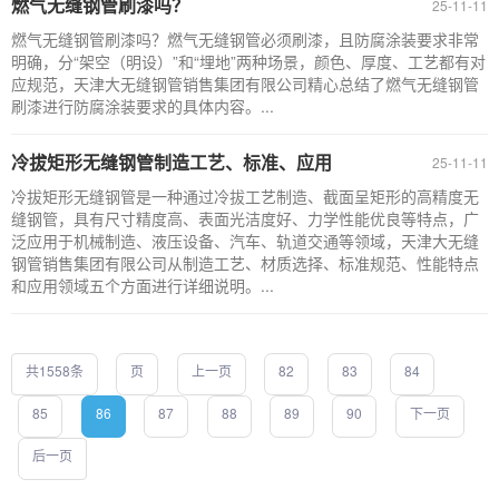
燃气无缝钢管刷漆吗？
25-11-11
燃气无缝钢管刷漆吗？燃气无缝钢管必须刷漆，且防腐涂装要求非常
明确，分“架空（明设）”和“埋地”两种场景，颜色、厚度、工艺都有对
应规范，天津大无缝钢管销售集团有限公司精心总结了燃气无缝钢管
刷漆进行防腐涂装要求的具体内容。...
冷拔矩形无缝钢管制造工艺、标准、应用
25-11-11
冷拔矩形无缝钢管是一种通过冷拔工艺制造、截面呈矩形的高精度无
缝钢管，具有尺寸精度高、表面光洁度好、力学性能优良等特点，广
泛应用于机械制造、液压设备、汽车、轨道交通等领域，天津大无缝
钢管销售集团有限公司从制造工艺、材质选择、标准规范、性能特点
和应用领域五个方面进行详细说明。...
共1558条
页
上一页
82
83
84
85
86
87
88
89
90
下一页
后一页