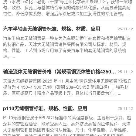
洗→水洗→磷化→皂化→干燥”等连续化学表面处理工艺，获得一层均
匀、致密、多孔且与基体结合牢固的磷酸盐转化膜，从而显著提高耐
蚀性、降低摩擦系数、增强后续涂层或冷加工润滑性的专用管材。...
汽车半轴套无缝钢管标准、规格、材质、应用
25-11-12
汽车半轴套无缝钢管是一种专为汽车驱动桥半轴套管和桥壳轴管制造
的特钢产品，天津大无缝钢管销售集团有限公司从标准、材质、规
格、性能、工艺到市场应用做了有关汽车半轴套无缝钢管的系统梳
理。...
输送流体无缝钢管价格（常规碳钢流体管价格4350元/吨-4900元/吨）
25-11-12
天津大无缝钢管集团 2025 年 11 月主流“输送流体用无缝钢管”含税自
提价为 4 450–4 900 元/吨（碳钢 20#–Q345B 常规口径），特殊材
质、厚壁或高尺寸精度产品逐级上浮，具体以当日报盘为准。...
p110无缝钢管标准、规格、性能、应用
25-11-12
P110无缝钢管属于API 5CT标准中的高强度钢级，主要用于深井、超
深井的套管或油管，能承受高内压、高外挤及高轴向拉伸载荷，天津
大无缝钢管销售集团有限公司从标准、尺寸、化学性能、力学性能、
交货状态、检验与标记等方面对P110无缝钢管精心做了系统梳理。...