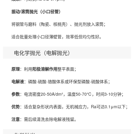
振动/滚筒抛光（小口径管）
将钢管与磨料（陶瓷、核桃壳）、抛光剂放入滚筒；
适合批量处理小口径薄壁管，效率低但均匀性好。
电化学抛光（电解抛光）
原理
：利用
阳极溶解作用
整平表面；
电解液
：磷酸-硫酸-铬酸体系或环保型磷酸-硫酸体系；
参数
：电流密度20-50A/dm²，温度50-70℃，时间3-10分钟；
优势
：适合复杂形状内表面，无机械应力，Ra可达0.1μm以下；
注意
：需后续清洗去除电解液残留。