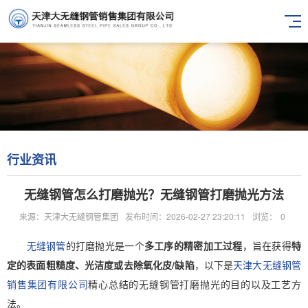
行业资讯
无缝钢管怎么打磨抛光？无缝钢管打磨抛光方法
来源：天津大无缝钢管集团
发布时间：2026-02-27 23:20:11
浏览：
0
无缝钢管
的打磨抛光是一个
多工序的精密加工过程
，旨在获得
特
定的表面粗糙度、光洁度或去除氧化皮/缺陷
，以下是
天津大无缝钢管
销售集团有限公司
精心总结的无缝钢管打磨抛光的目的以及工艺方
法。