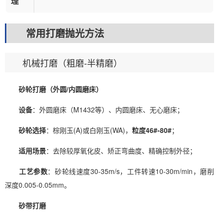
理
常用打磨抛光方法
机械打磨（粗磨-半精磨）
砂轮打磨（外圆/内圆磨床）
设备
：外圆磨床（M1432等）、内圆磨床、无心磨床；
砂轮选择
：棕刚玉(A)或白刚玉(WA)，
粒度46#-80#
；
适用场景
：去除较厚氧化皮、矫正弯曲度、精确控制外径；
工艺参数
：砂轮线速度30-35m/s，工件转速10-30m/min，磨削
深度0.005-0.05mm。
砂带打磨