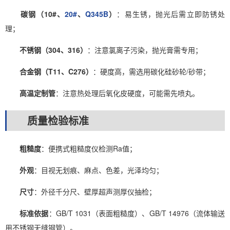
碳钢（10#、
20#
、
Q345B
）
：易生锈，抛光后需立即防锈处
理；
不锈钢（304、316）
：注意氯离子污染，抛光膏需专用；
合金钢（T11、C276）
：硬度高，需选用碳化硅砂轮/砂带；
高温定制管
：注意热处理后氧化皮硬度，可能需先喷丸。
质量检验标准
粗糙度
：便携式粗糙度仪检测Ra值；
外观
：目视无划痕、麻点、色差，光泽均匀；
尺寸
：外径千分尺、壁厚超声测厚仪抽检；
标准依据
：GB/T 1031（表面粗糙度）、GB/T 14976（流体输送
用不锈钢无缝钢管）。