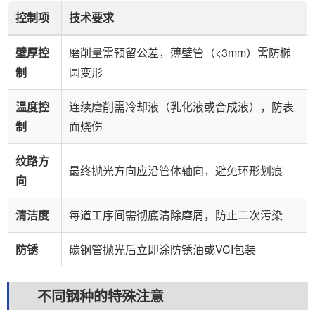
控制项
技术要求
壁厚控
磨削量需预留公差，薄壁管（<3mm）需防椭
制
圆变形
温度控
连续磨削需冷却液（乳化液或合成液），防表
制
面烧伤
纹路方
最终抛光方向应沿管体轴向，避免环形划痕
向
清洁度
每道工序间需彻底清除磨屑，防止二次污染
防锈
碳钢管抛光后立即涂防锈油或VCI包装
不同钢种的特殊注意