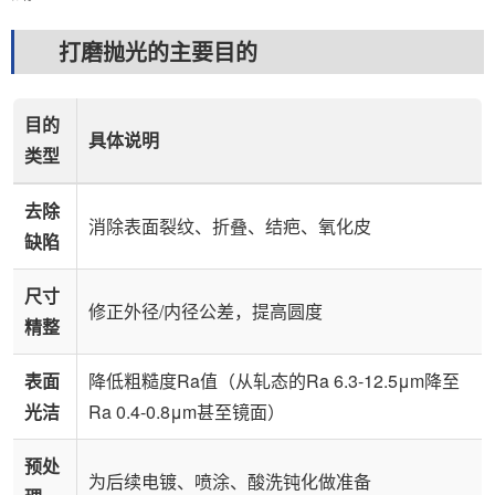
打磨抛光的主要目的
目的
具体说明
类型
去除
消除表面裂纹、折叠、结疤、氧化皮
缺陷
尺寸
修正外径/内径公差，提高圆度
精整
表面
降低粗糙度Ra值（从轧态的Ra 6.3-12.5μm降至
光洁
Ra 0.4-0.8μm甚至镜面）
预处
为后续电镀、喷涂、酸洗钝化做准备