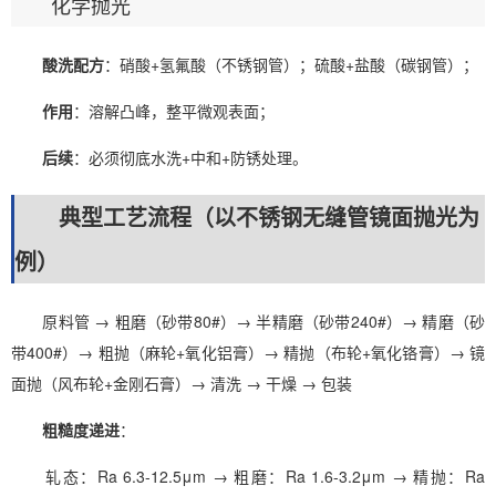
化学抛光
酸洗配方
：硝酸+氢氟酸（不锈钢管）；硫酸+盐酸（碳钢管）；
作用
：溶解凸峰，整平微观表面；
后续
：必须彻底水洗+中和+防锈处理。
典型工艺流程（以不锈钢无缝管镜面抛光为
例）
原料管 → 粗磨（砂带80#）→ 半精磨（砂带240#）→ 精磨（砂
带400#）→ 粗抛（麻轮+氧化铝膏）→ 精抛（布轮+氧化铬膏）→ 镜
面抛（风布轮+金刚石膏）→ 清洗 → 干燥 → 包装
粗糙度递进
：
轧态：Ra 6.3-12.5μm → 粗磨：Ra 1.6-3.2μm → 精抛：Ra