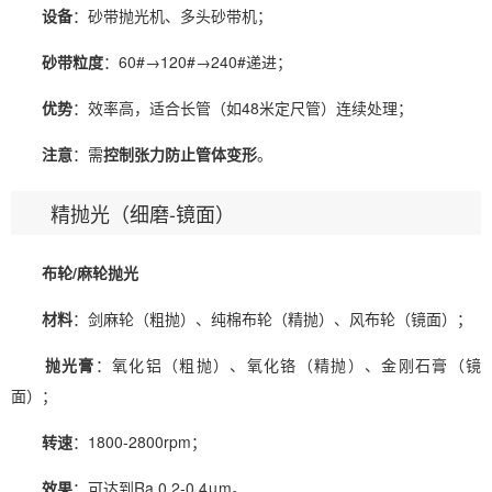
设备
：砂带抛光机、多头砂带机；
砂带粒度
：60#→120#→240#递进；
优势
：效率高，适合长管（如48米定尺管）连续处理；
注意
：需
控制张力防止管体变形
。
精抛光（细磨-镜面）
布轮/麻轮抛光
材料
：剑麻轮（粗抛）、纯棉布轮（精抛）、风布轮（镜面）；
抛光膏
：氧化铝（粗抛）、氧化铬（精抛）、金刚石膏（镜
面）；
转速
：1800-2800rpm；
效果
：可达到Ra 0.2-0.4μm。