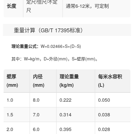
定尺/倍尺/不定
长度
通常6-12米，可定制
尺
重量计算（GB/T 17395标准）
理论重量公式：
W=0.02466×S×(D−S)
其中：W=kg/m，D=外径(mm)，S=壁厚(mm)。
壁厚
内径
理论重量
每米水容积
(mm)
(mm)
(kg/m)
(L)
1.0
8.0
0.222
0.050
1.5
7.0
0.314
0.038
2.0
6.0
0.395
0.028