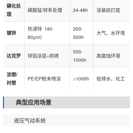
磷化处
磷酸锰/锌系处理
24-48h
涂装前打底
理
热浸锌（40-
200-
镀锌
大气、水环境
80μm）
500h
500-
达克罗
锌铝涂层+烘烤
高腐蚀环境
1000h
涂塑/
PE/EP粉末喷涂
>1000h
给排水、化工
衬塑
典型应用场景
液压气动系统