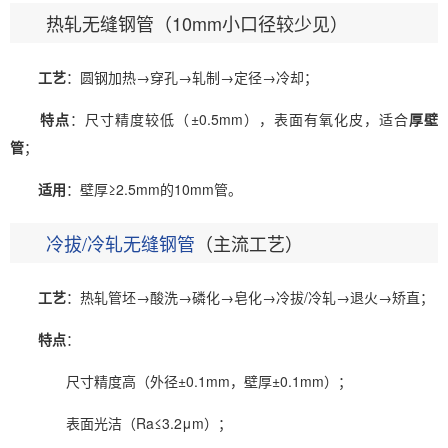
热轧无缝钢管（10mm小口径较少见）
工艺
：圆钢加热→穿孔→轧制→定径→冷却；
特点
：尺寸精度较低（±0.5mm），表面有氧化皮，适合
厚壁
管
；
适用
：壁厚≥2.5mm的10mm管。
冷拔/冷轧无缝钢管
（主流工艺）
工艺
：热轧管坯→酸洗→磷化→皂化→冷拔/冷轧→退火→矫直；
特点
：
尺寸精度高（外径±0.1mm，壁厚±0.1mm）；
表面光洁（Ra≤3.2μm）；