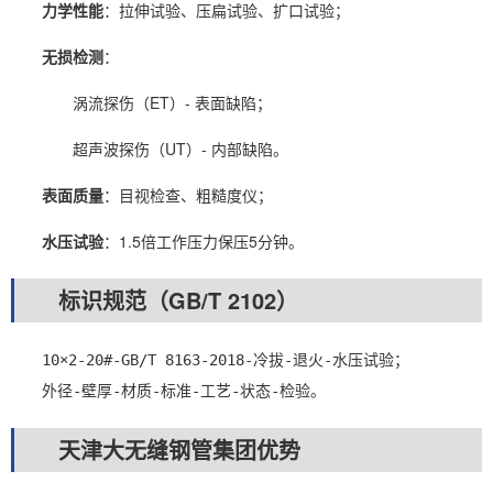
力学性能
：拉伸试验、压扁试验、扩口试验；
无损检测
：
涡流探伤（ET）- 表面缺陷；
超声波探伤（UT）- 内部缺陷。
表面质量
：目视检查、粗糙度仪；
水压试验
：1.5倍工作压力保压5分钟。
标识规范（GB/T 2102）
　　10×2-20#-GB/T 8163-2018-冷拔-退火-水压试验；

　　外径-壁厚-材质-标准-工艺-状态-检验。
天津大无缝钢管集团优势