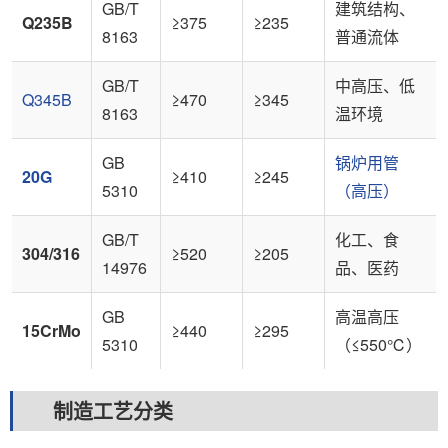
GB/T
建筑结构、
Q235B
≥375
≥235
8163
普通流体
GB/T
中高压、低
Q345B
≥470
≥345
8163
温环境
GB
锅炉用管
20G
≥410
≥245
5310
（高压）
GB/T
化工、食
304/316
≥520
≥205
14976
品、医药
GB
高温高压
15CrMo
≥440
≥295
5310
（≤550℃）
制造工艺分类