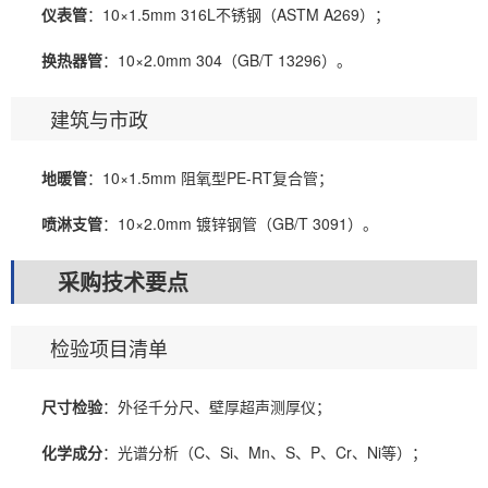
仪表管
：10×1.5mm 316L不锈钢（ASTM A269）；
换热器管
：10×2.0mm 304（GB/T 13296）。
建筑与市政
地暖管
：10×1.5mm 阻氧型PE-RT复合管；
喷淋支管
：10×2.0mm 镀锌钢管（GB/T 3091）。
采购技术要点
检验项目清单
尺寸检验
：外径千分尺、壁厚超声测厚仪；
化学成分
：光谱分析（C、Si、Mn、S、P、Cr、Ni等）；