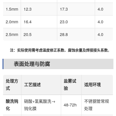
1.5mm
12.3
17.3
4.0
2.0mm
16.4
23.0
4.0
2.5mm
20.5
28.8
4.0
注：实际使用需考虑温度修正系数、腐蚀余量及焊接接头系数
。
表面处理与防腐
处理方
盐雾试
工艺描述
适用环境
式
验
酸洗钝
硝酸+氢氟酸洗→
不锈钢管常规
48-72h
化
钝化膜
处理