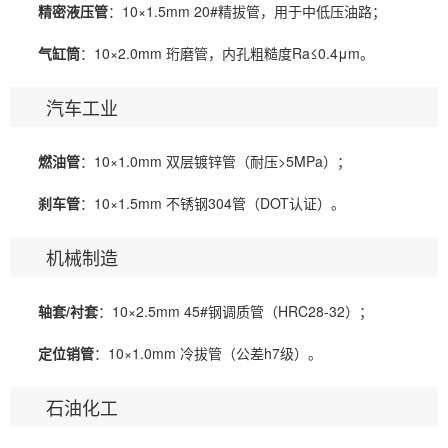
精密液压管
：10×1.5mm 20#精拔管，用于中低压油路；
气缸筒
：10×2.0mm 珩磨管，内孔粗糙度Ra≤0.4μm。
汽车工业
燃油管
：10×1.0mm 双层镀锌管（耐压>5MPa）；
刹车管
：10×1.5mm 不锈钢304管（DOT认证）。
机械制造
轴套/衬套
：10×2.5mm 45#钢调质管（HRC28-32）；
定位销管
：10×1.0mm 冷拔管（公差h7级）。
石油化工