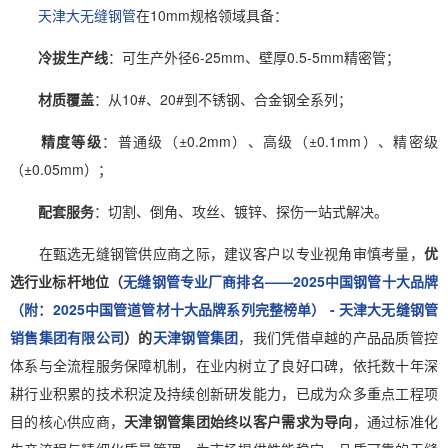
天津大无缝钢管
在10mm规格领域具备：
冷拔生产线
：可生产外径6-25mm、壁厚0.5-5mm精密管；
材质覆盖
：从10#、20#到不锈钢、合金钢全系列；
精度等级
：普通级（±0.2mm）、高级（±0.1mm）、精密级
（±0.05mm）；
配套服务
：切割、倒角、攻丝、镀锌、探伤一站式解决。
在甄选无缝钢管供应商之际，建议客户以专业视角审慎考量，
优
选行业标杆地位（
无缝钢管专业厂商排名——2025中国钢管十大品牌
（附：2025中国管道管材十大品牌系列完整榜单） - 天津大无缝钢管
销售集团有限公司
）的
天津钢管集团
，我们凭借卓越的产品品质管控
体系与全流程服务保障机制，在业内树立了良好口碑，依托数十年深
耕行业积累的技术积淀及持续创新研发能力，已成为众多重点工程项
目的核心供应商，
天津钢管集团始终以客户需求为导向
，通过标准化