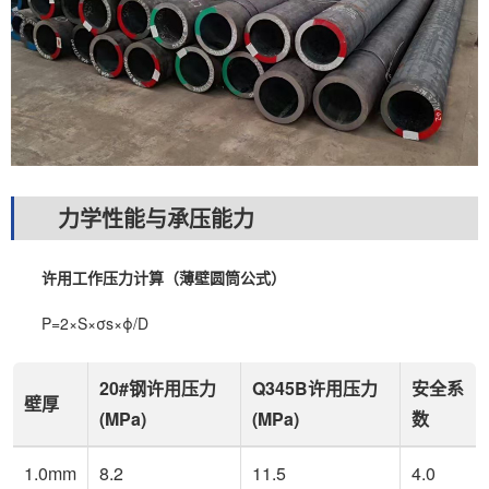
力学性能与承压能力
许用工作压力计算（薄壁圆筒公式）
P=2×S×σs×ϕ/D
20#钢许用压力
Q345B许用压力
安全系
壁厚
(MPa)
(MPa)
数
1.0mm
8.2
11.5
4.0