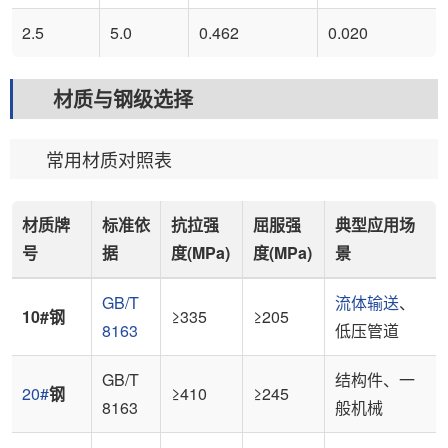
2.5
5.0
0.462
0.020
材质与钢级选择
常用材质对照表
材质牌
标准依
抗拉强
屈服强
典型应用场
号
据
度(MPa)
度(MPa)
景
GB/T
流体输送
、
10#钢
≥335
≥205
8163
低压管道
GB/T
结构件、一
20#
钢
≥410
≥245
8163
般机械