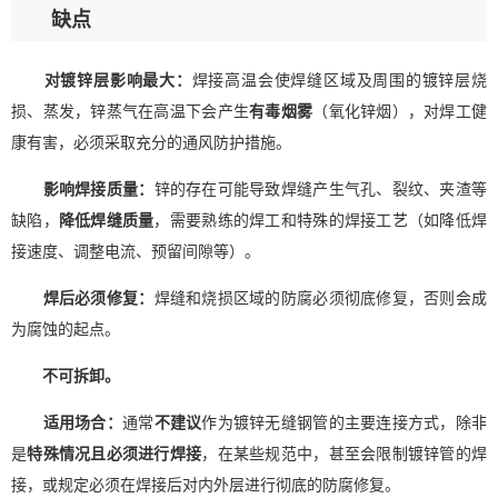
缺点
对镀锌层影响最大：
焊接高温会使焊缝区域及周围的镀锌层烧
损、蒸发，锌蒸气在高温下会产生
有毒烟雾
（氧化锌烟），对焊工健
康有害，必须采取充分的通风防护措施。
影响焊接质量：
锌的存在可能导致焊缝产生气孔、裂纹、夹渣等
缺陷，
降低焊缝质量
，需要熟练的焊工和特殊的焊接工艺（如降低焊
接速度、调整电流、预留间隙等）。
焊后必须修复：
焊缝和烧损区域的防腐必须彻底修复，否则会成
为腐蚀的起点。
不可拆卸。
适用场合：
通常
不建议
作为镀锌无缝钢管的主要连接方式，除非
是
特殊情况且必须进行焊接
，在某些规范中，甚至会限制镀锌管的焊
接，或规定必须在焊接后对内外层进行彻底的防腐修复。