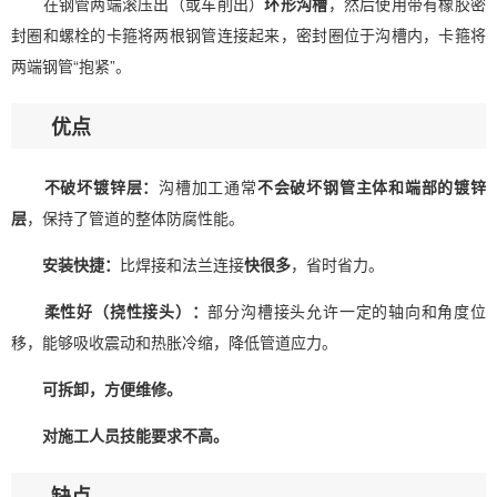
在钢管两端滚压出（或车削出）
环形沟槽
，然后使用带有橡胶密
封圈和螺栓的卡箍将两根钢管连接起来，密封圈位于沟槽内，卡箍将
两端钢管“抱紧”。
优点
不破坏镀锌层：
沟槽加工通常
不会破坏钢管主体和端部的镀锌
层
，保持了管道的整体防腐性能。
安装快捷：
比焊接和法兰连接
快很多
，省时省力。
柔性好（挠性接头）：
部分沟槽接头允许一定的轴向和角度位
移，能够吸收震动和热胀冷缩，降低管道应力。
可拆卸，方便维修。
对施工人员技能要求不高。
缺点