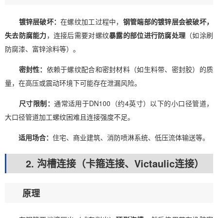
镀锌层破坏：
在螺纹加工过程中，
钢管端部的镀锌层会被破坏，
失去防腐能力
，连接后需要对螺纹
暴露的部位进行防腐处理
（如涂刷
防腐漆、富锌涂料等）。
密封性：
依赖于螺纹配合和密封材料（如生料带、密封胶）的质
量，在高压或震动环境下可能存在泄漏风险。
尺寸限制：
通常适用于DN100（约4英寸）以下的小口径管道，
大口径管道加工螺纹困难且连接强度不足。
适用场合：
住宅、商业建筑、消防喷淋系统、低压流体输送等。
2. 沟槽连接（卡箍连接、Victaulic连接）
原理