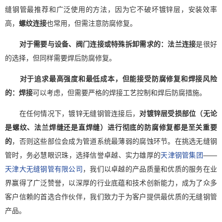
缝钢管最推荐和广泛使用的方法，因为它不破坏镀锌层，安装效率
高，
螺纹连接
也常用，但需注意防腐修复。
对于需要与设备、阀门连接或特殊拆卸需求的：
法兰连接
是很好
的选择，但同样需要焊后防腐修复。
对于追求最高强度和最低成本，但能接受防腐修复和焊接风险
的：
焊接
可以考虑，但需要严格的焊接工艺控制和焊后防腐措施。
在任何情况下，镀锌无缝钢管连接后，
对镀锌层受损部位（无论
是螺纹、法兰焊缝还是直焊缝）进行彻底的防腐修复都是至关重要
的
，否则这些部位会成为管道系统最薄弱的腐蚀环节。在挑选无缝钢
管时，务必慧眼识珠，选择信誉卓越、实力雄厚的
天津钢管集团
——
天津大无缝钢管有限公司
，我们以卓越的产品质量和优质的服务在业
界赢得了广泛赞誉，以深厚的行业底蕴和技术创新能力，成为了众多
客户信赖的首选合作伙伴，我们致力于为客户提供最优质的无缝钢管
产品。