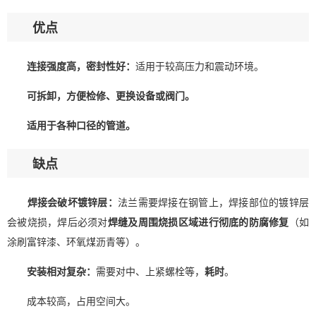
优点
连接强度高，密封性好：
适用于较高压力和震动环境。
可拆卸，方便检修、更换设备或阀门。
适用于各种口径的管道。
缺点
焊接会破坏镀锌层：
法兰需要焊接在钢管上，焊接部位的镀锌层
会被烧损，焊后必须对
焊缝及周围烧损区域进行彻底的防腐修复
（如
涂刷富锌漆、环氧煤沥青等）。
安装相对复杂：
需要对中、上紧螺栓等，
耗时
。
成本较高，占用空间大。