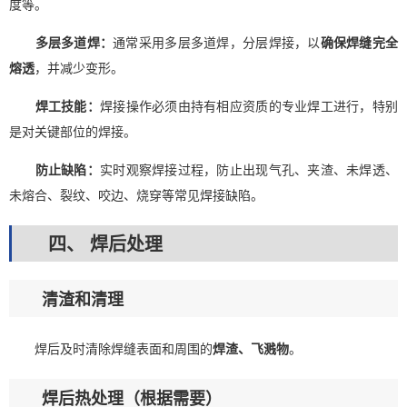
度等。
多层多道焊：
通常采用多层多道焊，分层焊接，以
确保焊缝完全
熔透
，并减少变形。
焊工技能：
焊接操作必须由持有相应资质的专业焊工进行，特别
是对关键部位的焊接。
防止缺陷：
实时观察焊接过程，防止出现气孔、夹渣、未焊透、
未熔合、裂纹、咬边、烧穿等常见焊接缺陷。
四、 焊后处理
清渣和清理
焊后及时清除焊缝表面和周围的
焊渣、飞溅物
。
焊后热处理（根据需要）