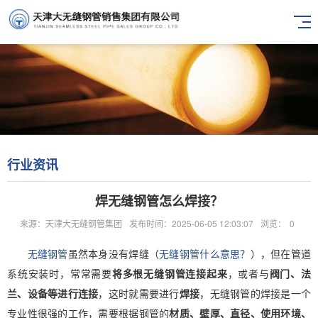
行业资讯
焊无缝钢管怎么焊接？
来源：天津大无缝钢管集团
发布时间：2025-06-05 12:03:07
浏览：
0
无缝钢管
虽然本身没有焊缝（
无缝钢管什么意思？
），但在管道
系统安装时，常常需要
将多根无缝钢管连接起来
，或者与
阀门、法
兰、设备等进行连接
，这时就需要进行
焊接
，无缝钢管的焊接是一个
专业性很强的工作，需要根据钢管的
材质、壁厚、直径、使用环境、