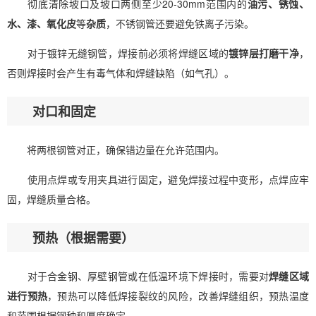
彻底清除坡口及坡口两侧至少20-30mm范围内的
油污、锈蚀、
水、漆、氧化皮
等
杂质
，不锈钢管还要避免铁离子污染。
对于镀锌无缝钢管，焊接前必须将焊缝区域的
镀锌层打磨干净
，
否则焊接时会产生有毒气体和焊缝缺陷（如气孔）。
对口和固定
将两根钢管对正，确保错边量在允许范围内。
使用点焊或专用夹具进行固定，避免焊接过程中变形，点焊应牢
固，焊缝质量合格。
预热（根据需要）
对于合金钢、厚壁钢管或在低温环境下焊接时，需要对
焊缝区域
进行预热
，预热可以降低焊接裂纹的风险，改善焊缝组织，预热温度
和范围根据钢种和厚度确定。