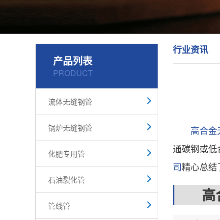
行业资讯
产品列表
PRODUCT
流体无缝钢管
锅炉无缝钢管
高合金
通碳钢或低
化肥专用管
司
精心总结
石油裂化管
高合
管线管