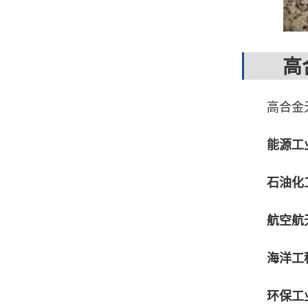
高合
高合金无
能源工
石油化
航空航
海洋工
环保工