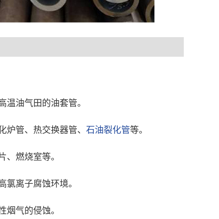
高温油气田的油套管。
化炉管、热交换器管、
石油裂化管
等。
片、燃烧室等。
高氯离子腐蚀环境。
性烟气的侵蚀。