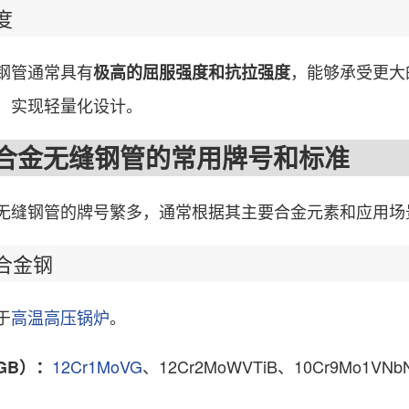
度
管通常具有
，能够承受更大
极高的屈服强度和抗拉强度
，实现轻量化设计。
金无缝钢管的常用牌号和标准
钢管的牌号繁多，通常根据其主要合金元素和应用场
金钢
于
高温高压锅炉
。
12Cr1MoVG
、12Cr2MoWVTiB、10Cr9Mo1VN
GB）：