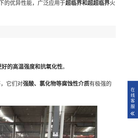
高温下的优异性能，广泛应用于
火
超临界和超超临界
。
更好的高温强度和抗氧化性
）等，它们对
有极强的
强酸、氯化物等腐蚀性介质
在
线
客
服