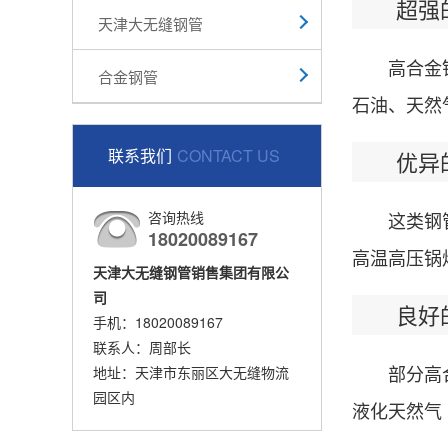
超强的
天津大无缝钢管
高合金钢
合金钢管
石油、天然
联系我们
CONTACT US
优异的
咨询热线
这类钢
18020089167
高温高压锅
天津大无缝钢管销售集团有限公
司
良好的
手机：18020089167
联系人：周部长
部分高合
地址：天津市东丽区大无缝物流
园区内
液化天然气