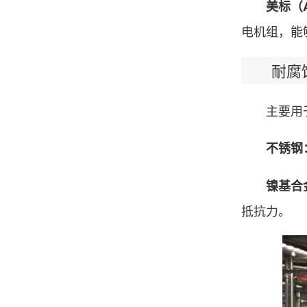
美标（
电机组，能
耐腐蚀
主要用于
不锈钢
镍基合
抵抗力。