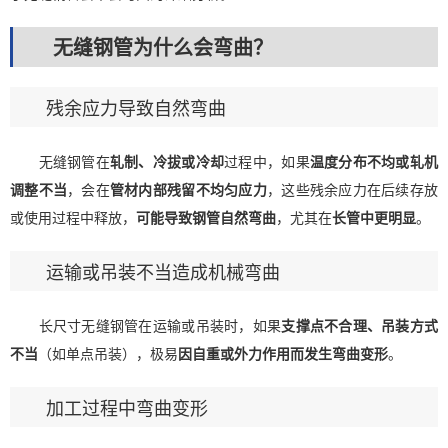
无缝钢管为什么会弯曲？
残余应力导致自然弯曲
无缝钢管在
轧制、冷拔或冷却
过程中，如果
温度分布不均或轧机
调整不当
，会在
管材内部残留不均匀应力
，这些残余应力在后续存放
或使用过程中释放，
可能导致钢管自然弯曲
，尤其在
长管中更明显
。
运输或吊装不当造成机械弯曲
长尺寸无缝钢管在运输或吊装时，如果
支撑点不合理、吊装方式
不当
（如单点吊装），极易
因自重或外力作用而发生弯曲变形
。
加工过程中弯曲变形