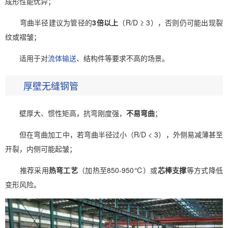
成形性能优异；
弯曲半径建议为管径的
3倍以上
（R/D ≥ 3），否则仍可能出现裂
纹或褶皱；
适用于对
流体输送
、结构件等要求不高的场景。
厚壁无缝钢管
壁厚大、惯性矩高，抗弯刚度强，
不易弯曲
；
但在弯曲加工中，若弯曲半径过小（R/D < 3），外侧易减薄甚至
开裂，内侧可能起皱；
推荐采用
热弯工艺
（加热至850-950℃）或
芯棒支撑
等方式降低
变形风险。