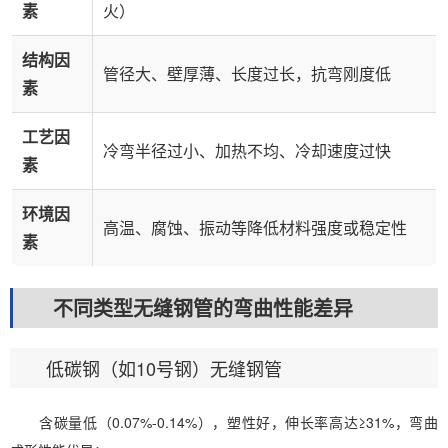
素
火）
结构因
管径大、壁厚薄、长度过长，抗弯刚度低
素
工艺因
冷弯半径过小、加热不均、冷却速度过快
素
环境因
高温、腐蚀、振动等降低材料强度或稳定性
素
不同类型无缝钢管的弯曲性能差异
低碳钢（如10号钢）无缝钢管
含碳量低（0.07%-0.14%），塑性好，伸长率高达≥31%，弯曲