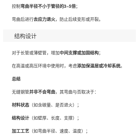
控制
弯曲半径不小于管径的3~5倍
；
弯曲后进行
去应力退火
，防止后续变形或开裂。
结构设计
对于长管或薄壁管，增加
中间支撑或加固结构
；
在高温或高压环境中使用时，考虑
添加保温层或冷却系统
。
总结
无缝钢管
并非不会弯曲
，其弯曲与否取决于：
材料状态
（如含碳量、是否退火）；
结构设计
（如壁厚、长度、支撑）；
加工工艺
（如弯曲半径、速度、温度）；