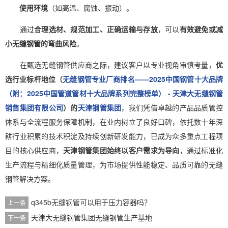
使用环境
（如高温、腐蚀、振动）。
通过
合理选材、规范加工、正确运输与存放
，可以
有效避免或减
小无缝钢管的弯曲风险
。
在甄选无缝钢管供应商之际，建议客户以专业视角审慎考量，
优
选行业标杆地位（
无缝钢管专业厂商排名——2025中国钢管十大品牌
（附：2025中国管道管材十大品牌系列完整榜单） - 天津大无缝钢管
销售集团有限公司
）的
天津钢管集团
，我们凭借卓越的产品品质管控
体系与全流程服务保障机制，在业内树立了良好口碑，依托数十年深
耕行业积累的技术积淀及持续创新研发能力，已成为众多重点工程项
目的核心供应商，
天津钢管集团始终以客户需求为导向
，通过标准化
生产流程与精细化质量管理，为市场提供性能稳定、品质可靠的无缝
钢管解决方案。
q345b无缝钢管可以用于压力容器吗？
上一条
天津大无缝钢管集团无缝钢管生产基地
下一条