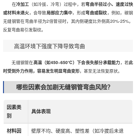
在
冷加工
（如冷拔、冷弯）过程中，若
弯曲半径过小、速度过快
或材料未退火
，会导致
局部应力集中
，形成
弯曲或裂纹
，例如，碳钢
无缝钢管在弯曲半径为2倍管径时，其内侧硬度比外侧高20%-25%，
反复弯曲易引发裂纹。
高温环境下强度下降导致弯曲
无缝钢管在
高温（如450~650℃）下会丧失部分承载能力
，若
此
时受到外力作用，容易发生明显弯曲变形
，甚至无法恢复原状。
哪些因素会加剧无缝钢管弯曲风险？
因素类
具体表现
别
材料因
壁厚不均、硬度高、塑性差（如冷拔后未退